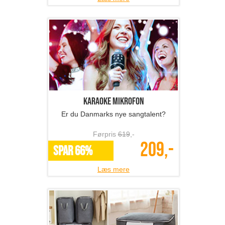
Karaoke mikrofon
Er du Danmarks nye sangtalent?
Førpris
619
,-
209,-
SPAR 66%
Læs mere