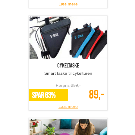
Læs mere
Cykeltaske
Smart taske til cykelturen
Førpris
239
,-
89,-
SPAR 63%
Læs mere