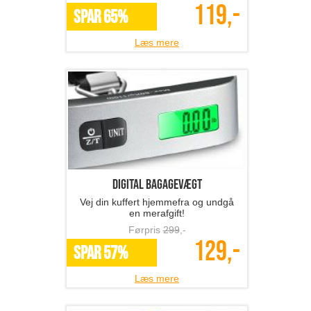
119,-
SPAR 65%
Læs mere
Digital bagagevægt
Vej din kuffert hjemmefra og undgå
en merafgift!
Førpris
299
,-
129,-
SPAR 57%
Læs mere