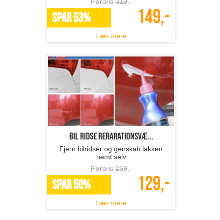
Førpris
319
,-
149,-
SPAR 53%
Læs mere
Bil ridse rerarationsvæ...
Fjern bilridser og genskab lakken
nemt selv
Førpris
259
,-
129,-
SPAR 50%
Læs mere