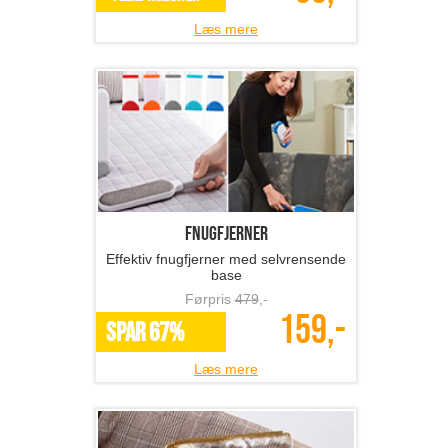
Læs mere
Fnugfjerner
Effektiv fnugfjerner med selvrensende
base
Førpris
479
,-
159,-
SPAR 67%
Læs mere