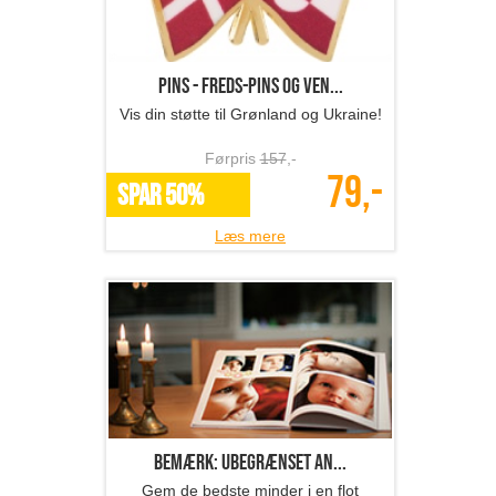
Pins - Freds-pins og ven...
Vis din støtte til Grønland og Ukraine!
Førpris
157
,-
79,-
SPAR 50%
Læs mere
Bemærk: Ubegrænset an...
Gem de bedste minder i en flot