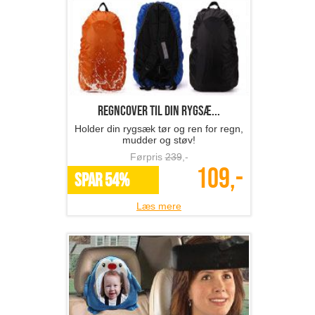
Regncover til din rygsæ...
Holder din rygsæk tør og ren for regn,
mudder og støv!
Førpris
239
,-
109,-
SPAR 54%
Læs mere