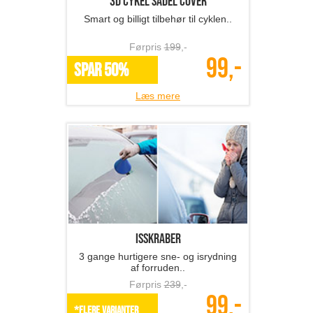
3D cykel sadel cover
Smart og billigt tilbehør til cyklen..
Førpris
199
,-
99,-
SPAR 50%
Læs mere
Isskraber
3 gange hurtigere sne- og isrydning
af forruden..
Førpris
239
,-
99,-
*Flere varianter