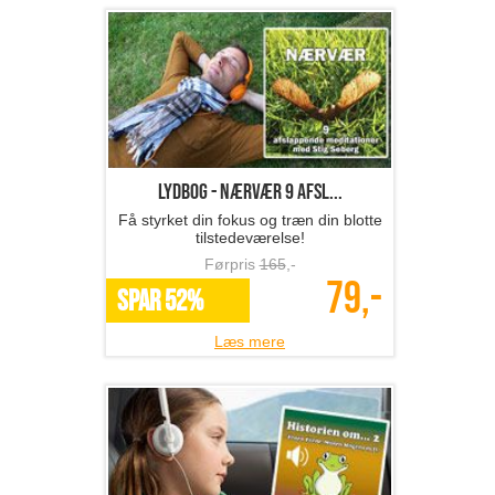
Lydbog - Nærvær 9 afsl...
Få styrket din fokus og træn din blotte
tilstedeværelse!
Førpris
165
,-
79,-
SPAR 52%
Læs mere