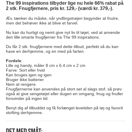
The 99 inspirations tilbyder lige nu hele 66% rabat på
2 stk. Fnugfjernere, pris kr. 129,- (værdi kr. 379,-).
Æv, tænker du måske, når yndlingstrøjen begynder at fnulre,
men det behøver ikke at blive et farvel.
Nu kan du hurtigt og nemt give nyt liv til tøjet, ved at anvende
den lille smarte fnugfjerner fra The 99 inspirations.
Du får 2 stk. fnugfjernere med dette tilbud, perfekt så du kan
have en derhjemme, og en med på farten.
Fordele
:
Lille og handy, måler 8 cm x 6.4 cm x 2 cm
Farve: Sort eller hvid
Kan bruges igen og igen
Bruger ikke batterier
Nem at rengøre.
Fnugfjernerne kan anvendes på stort set al slags stof, så prøv
også at give sengetøjet eller dugen en omgang, fnug og fnuller
forsvinder på ingen tid.
Benyt dig af tilbuddet og få forlænget levetiden på tøj og favorit
stofting derhjemme..
Det med småt: