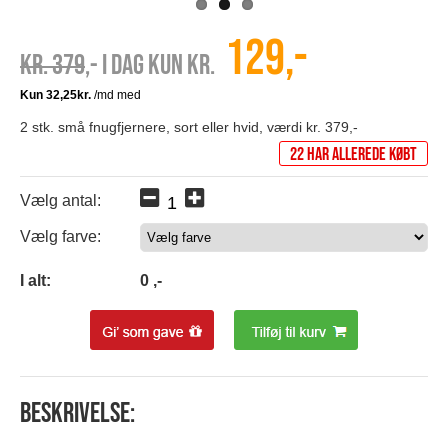
129,-
Kr. 379
,- I dag kun kr.
2 stk. små fnugfjernere, sort eller hvid, værdi kr. 379,-
22 har allerede købt
Vælg antal:
Vælg farve:
0
I alt:
0
,-
Beskrivelse: