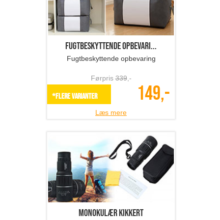
Fugtbeskyttende opbevari...
Fugtbeskyttende opbevaring
Førpris
339
,-
149,-
*Flere varianter
Læs mere
Monokulær kikkert