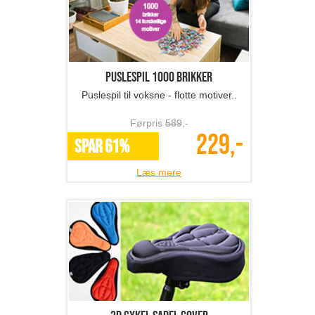
Puslespil 1000 brikker
Puslespil til voksne - flotte motiver..
Førpris
589
,-
229,-
SPAR 61%
Læs mere