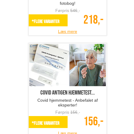
fotobog!
Førpris
546
,-
218,-
*Flere varianter
Læs mere
Covid antigen hjemmetest...
Covid hjemmetest - Anbefalet af
eksperter!
Førpris
156
,-
156,-
*Flere varianter
Læs mere