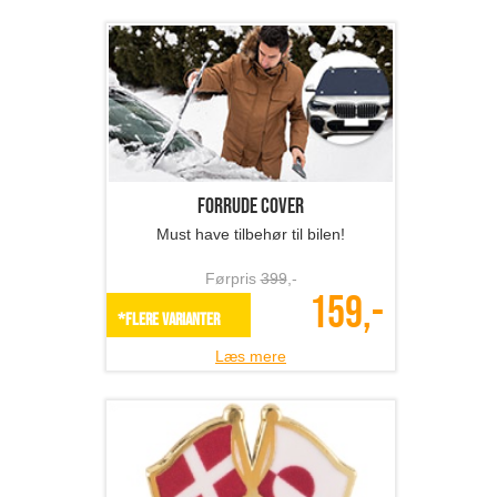
Forrude cover
Must have tilbehør til bilen!
Førpris
399
,-
159,-
*Flere varianter
Læs mere