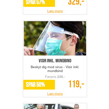
329,-
SPAR 57%
Læs mere
Visir inkl. mundbind
Beskyt dig mod virus - Visir inkl.
mundbind
Førpris
239
,-
119,-
SPAR 50%
Læs mere