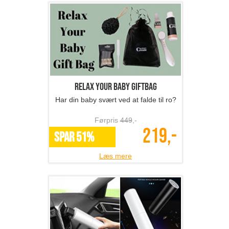
Relax your baby giftbag
Har din baby svært ved at falde til ro?
Førpris
449
,-
219,-
SPAR 51%
Læs mere