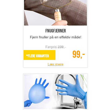
Fnugfjerner
Fjern fnuller på en effektiv måde!
Førpris
239
,-
99,-
*Flere varianter
Læs mere