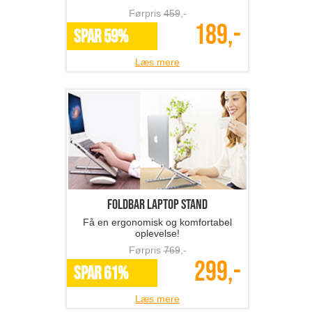
Førpris
459
,-
189,-
SPAR 59%
Læs mere
Foldbar laptop stand
Få en ergonomisk og komfortabel
oplevelse!
Førpris
769
,-
299,-
SPAR 61%
Læs mere