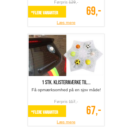
Førpris
129
,-
69,-
*Flere varianter
Læs mere
1 stk. klistermærke til...
Få opmærksomhed på en sjov måde!
Førpris
117
,-
67,-
*Flere varianter
Læs mere