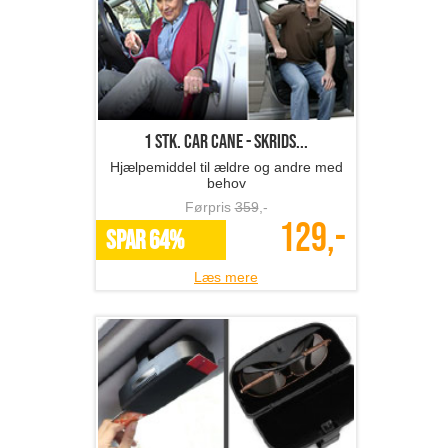
1 stk. Car Cane - skrids...
Hjælpemiddel til ældre og andre med
behov
Førpris
359
,-
129,-
SPAR 64%
Læs mere