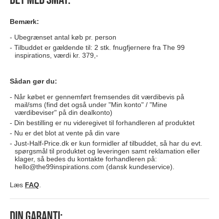
Bemærk:
Ubegrænset antal køb pr. person
Tilbuddet er gældende til: 2 stk. fnugfjernere fra The 99
inspirations, værdi kr. 379,-
Sådan gør du:
Når købet er gennemført fremsendes dit værdibevis på
mail/sms (find det også under "Min konto" / "Mine
værdibeviser" på din dealkonto)
Din bestilling er nu videregivet til forhandleren af produktet
Nu er det blot at vente på din vare
Just-Half-Price.dk er kun formidler af tilbuddet, så har du evt.
spørgsmål til produktet og leveringen samt reklamation eller
klager, så bedes du kontakte forhandleren på:
hello@the99inspirations.com
(dansk kundeservice).
Læs
FAQ
.
Din garanti: