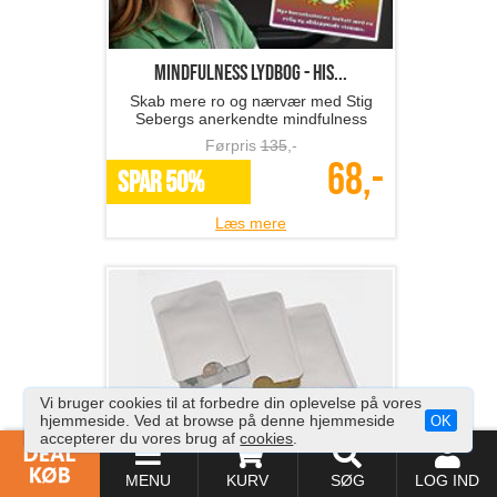
Mindfulness lydbog - His...
Skab mere ro og nærvær med Stig
Sebergs anerkendte mindfulness
børnefortællinger..
Førpris
135
,-
68,-
SPAR 50%
Læs mere
Vi bruger cookies til at forbedre din oplevelse på vores
hjemmeside. Ved at browse på denne hjemmeside
OK
accepterer du vores brug af
cookies
.
3 stk. blokeringslommer
Undgå tyveri af dine kort-oplysninger!
MENU
KURV
SØG
LOG IND