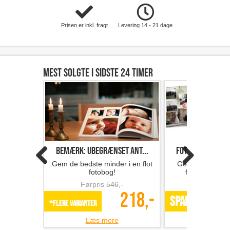
Prisen er inkl. fragt
Levering 14 - 21 dage
Mest solgte i sidste 24 timer
Bemærk: Ubegrænset ant...
Fotobog med 32 s
Gem de bedste minder i en flot
Gem minderne i 
fotobog!
fotobog fra F
Førpris
546
,-
Førpris
218,-
SPAR 49%
*Flere varianter
Læs mere
Læs m