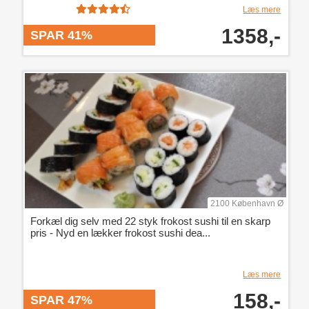
Læs mere
1358,-
SPAR 41%
2100 København Ø
Forkæl dig selv med 22 styk frokost sushi til en skarp
pris - Nyd en lækker frokost sushi dea...
Læs mere
158,-
SPAR 47%