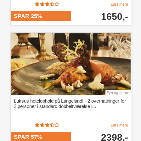
Læs mere
1650,-
SPAR 25%
Fyn og øerne
Luksus hotelophold på Langeland! - 2 overnatninger for
2 personer i standard dobbeltværelse i...
Læs mere
2398,-
SPAR 57%