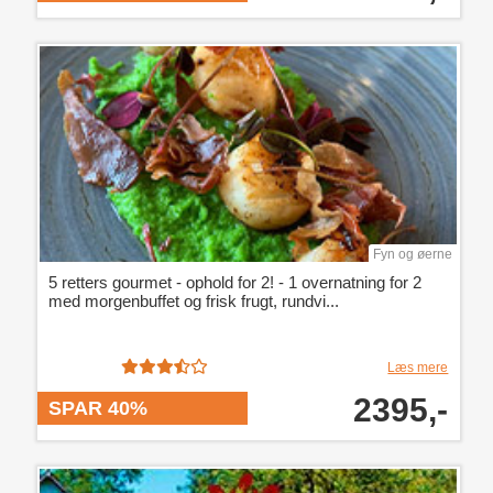
Fyn og øerne
5 retters gourmet - ophold for 2! - 1 overnatning for 2
med morgenbuffet og frisk frugt, rundvi...
Læs mere
2395,-
SPAR 40%