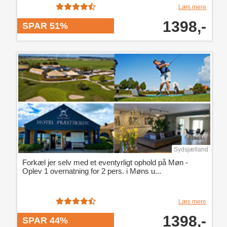
Læs mere
1398,-
SPAR 51%
Sydsjælland
Forkæl jer selv med et eventyrligt ophold på Møn -
Oplev 1 overnatning for 2 pers. i Møns u...
Læs mere
1398,-
SPAR 44%