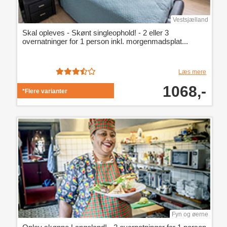
Vestsjælland
Skal opleves - Skønt singleophold! - 2 eller 3
overnatninger for 1 person inkl. morgenmadsplat...
Læs mere
1068,-
*Flere varianter
Fyn og øerne