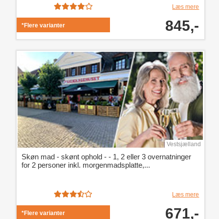
Læs mere
845,-
*Flere varianter
Vestsjælland
Skøn mad - skønt ophold - - 1, 2 eller 3 overnatninger
for 2 personer inkl. morgenmadsplatte,...
Læs mere
671,-
*Flere varianter