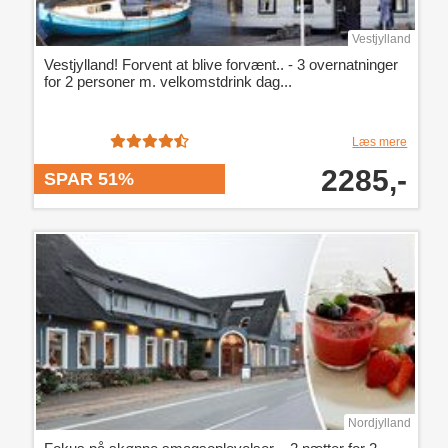
Vestjylland
Vestjylland! Forvent at blive forvænt.. - 3 overnatninger
for 2 personer m. velkomstdrink dag...
Læs mere
2285,-
SPAR 51%
Nordjylland