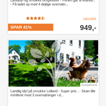
Landidyl og smukke omgivelser - Ferien går til Maribo..
- Få ladet op med 4 dejlige overnatn...
Læs mere
949,-
SPAR 41%
Sydsjælland
Landlig idyl på smukke Lolland - Super pris.. - Skøn lille
miniferie med 3 overnatninger i d...