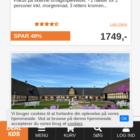
Fokus på skønne smagsoplevelser. - 2 nætter for 2
personer inkl. morgenmad, 3 retters kromen...
Læs mere
1749,-
SPAR 49%
Fyn og øerne
Vi bruger cookies til at forbedre din oplevelse på vores
hjemmeside. Ved at browse på denne hjemmeside
OK
Billedskønne omgivelser og skøn mad. - En
accepterer du vores brug af
cookies
.
overnatning for 2 pers. i suite m. jacuzzi inkl. mo...
MENU
KURV
SØG
LOG IND