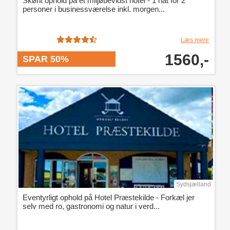
Skønt ophold på et miljøbevidst hotel - 1 nat for 2
personer i businessværelse inkl. morgen...
Læs mere
1560,-
SPAR 50%
Sydsjælland
Eventyrligt ophold på Hotel Præstekilde - Forkæl jer
selv med ro, gastronomi og natur i verd...