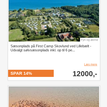
Fyn og øerne
Sæsonplads på First Camp Skovlund ved Lillebælt -
Udvalgt sølvsæsonplads inkl. op til 6 pe...
Læs mere
12000,-
SPAR 14%