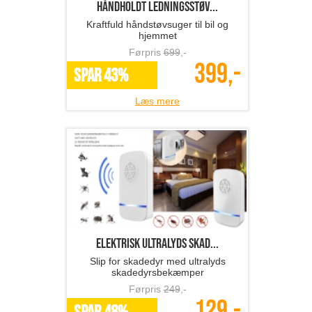
Håndholdt ledningsstøv...
Kraftfuld håndstøvsuger til bil og
hjemmet
Førpris
699
,-
399,-
SPAR 43%
Læs mere
Elektrisk ultralyds skad...
Slip for skadedyr med ultralyds
skadedyrsbekæmper
Førpris
249
,-
129,-