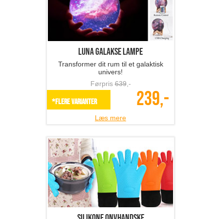
Silikone onvhandske
Praktisk silikone ovnhandske
Førpris
369
,-
149,-
*Flere varianter
Læs mere
Holdere til værktøj - ...