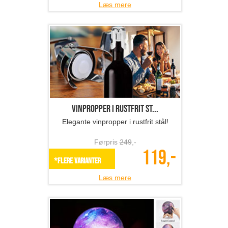
Læs mere
Luna Galakse lampe
Transformer dit rum til et galaktisk
univers!
Førpris
639
,-
239,-
*Flere varianter
Læs mere