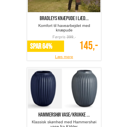
Førpris
399
,-
145,-
SPAR 64%
Læs mere
Hammershøi vase/krukke ...
Klassisk skønhed med Hammershøi
vase fra Kähler
Førpris
600
,-
315,-
SPAR 48%
Læs mere