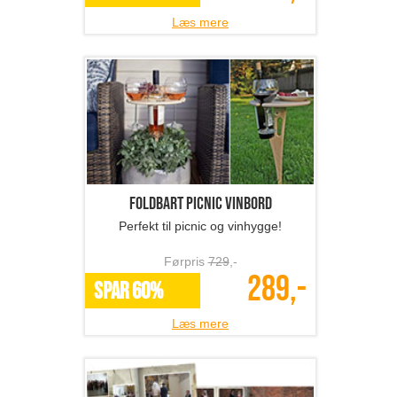
Læs mere
Fotobog med 32 sider ink...
Gem minderne i en kvalitets fotobog
fra Fotosjov.dk
Førpris
268
,-
137,-
SPAR 49%
Læs mere