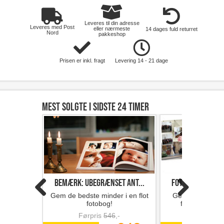
Leveres til din adresse
Leveres med Post
eller nærmeste
14 dages fuld returret
Nord
pakkeshop
Prisen er inkl. fragt
Levering 14 - 21 dage
Mest solgte i sidste 24 timer
Bemærk: Ubegrænset ant...
Fotobog med 32 s
Gem de bedste minder i en flot
Gem minderne i 
fotobog!
fotobog fra F
Førpris
546
,-
Førpris