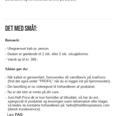
Det med småt:
Bemærk:
Ubegrænset køb pr. person.
Dealen er gældende til 1 stk. eller 2 stk. iskugleforme.
Værdi op til kr. 399,-
Sådan gør du:
Når købet er gennemført, fremsendes dit værdibevis på mail/sms
(find det også under "PROFIL" når du er logget ind på hjemmesiden).
Din bestilling er nu videregivet til forhandleren af produktet.
Nu er det blot at vente på din vare.
Just-Half-Price.dk er kun formidler af tilbuddet, så har du evt.
spørgsmål til produktet og leveringen samt reklamation eller klager,
så bedes du kontakte forhandleren på:
hello@the99inspirations.com
(dansk kundeservice).
FAQ
Læs
.