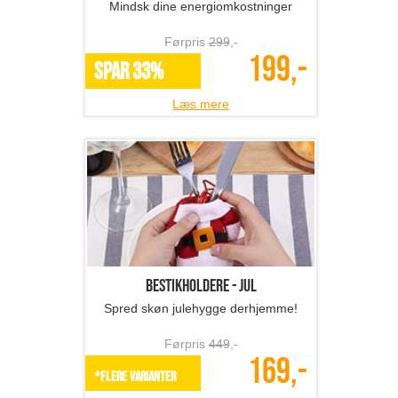
Spred skøn julehygge derhjemme!
Førpris
449
,-
169,-
*Flere varianter
Læs mere
Vinpropper i rustfrit st...
Elegante vinpropper i rustfrit stål!
Førpris
249
,-
119,-
*Flere varianter