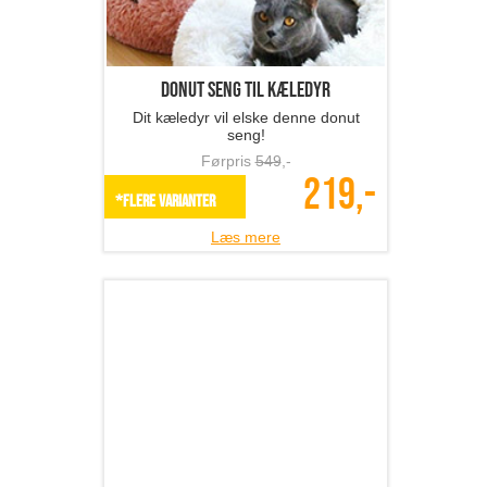
Varmedrevet ventilator
Spar på energien - her er løsningen
Førpris
599
,-
329,-
SPAR 45%
Læs mere