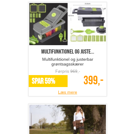
Multifunktionel og juste...
Multifunktionel og justerbar
grøntsagsskærer
Førpris
969
,-
399,-
SPAR 59%
Læs mere
BRADLEYS knæpude i læd...
Komfort til havearbejdet med
knæpude