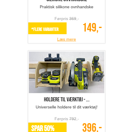
Universelle holdere til dit værktøj!
Førpris
792
,-
396,-
SPAR 50%
Læs mere
Foldbart picnic vinbord
Perfekt til picnic og vinhygge!
Førpris
729
,-
289,-
SPAR 60%