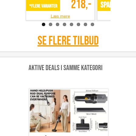
218,-
SPAR 49%
*Flere varianter
Læs mere
Læs m
Se flere tilbud
Aktive deals i samme kategori