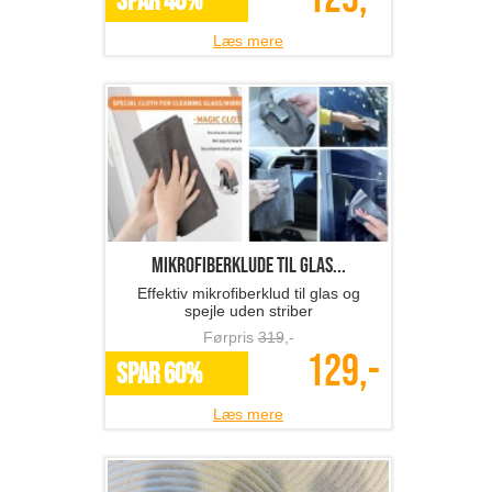
SPAR 48%
Læs mere
Mikrofiberklude til glas...
Effektiv mikrofiberklud til glas og
spejle uden striber
Førpris
319
,-
129,-
SPAR 60%
Læs mere