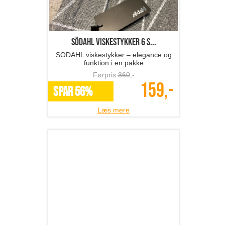
funktion i en pakke
Førpris
360
,-
159,-
SPAR 56%
Læs mere
Lyngby dekorationskugler...
Smukke Lyngby dekorationskugler i
hvidt porcelæn, 2-pak
Førpris
249
,-
149,-
SPAR 40%
Læs mere