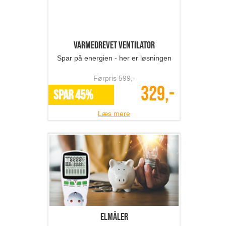
Elmåler
Mindsk dine energiomkostninger
Førpris
299
,-
199,-
SPAR 33%
Læs mere
Bestikholdere - jul