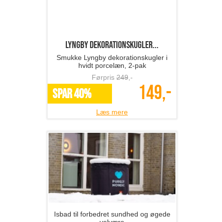
Isbad til forbedret sundhed og øgede
velvære
Førpris
1399
,-
549,-
SPAR 61%
Læs mere