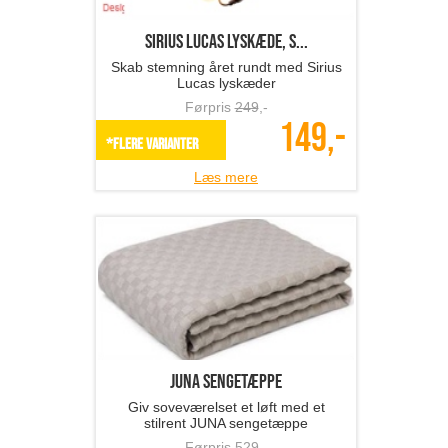
Sirius LUCAS lyskæde, s...
Skab stemning året rundt med Sirius
Lucas lyskæder
Førpris
249
,-
149,-
*Flere varianter
Læs mere
JUNA sengetæppe
Giv soveværelset et løft med et
stilrent JUNA sengetæppe
Førpris
529
,-