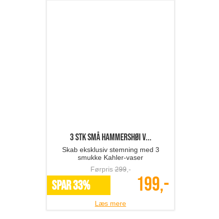
3 stk små Hammershøi v...
Skab eksklusiv stemning med 3
smukke Kahler-vaser
Førpris
299
,-
199,-
SPAR 33%
Læs mere