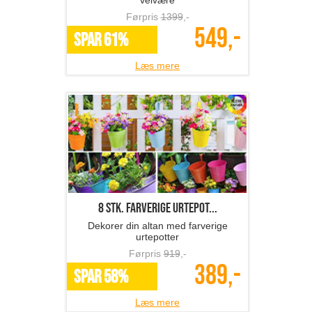
8 stk. farverige urtepot...
Dekorer din altan med farverige
urtepotter
Førpris
919
,-
389,-
SPAR 58%
Læs mere
1 stk. vattæppe 130 x 1...
Super flot vattæppe med stjerner