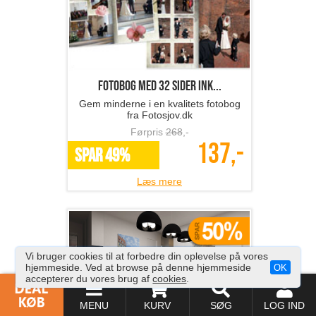
Et print på canvas
Lav dine personlige billeder om til
kunstværker!
Førpris
270
,-
135,-
*Flere varianter
Læs mere
Vi bruger cookies til at forbedre din oplevelse på vores
hjemmeside. Ved at browse på denne hjemmeside
OK
accepterer du vores brug af
cookies
.
MENU
KURV
SØG
LOG IND