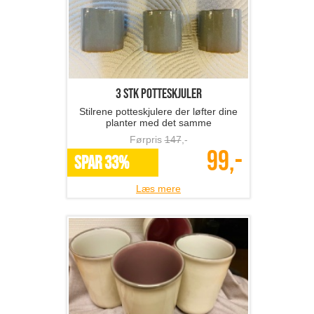
3 stk potteskjuler
Stilrene potteskjulere der løfter dine
planter med det samme
Førpris
147
,-
99,-
SPAR 33%
Læs mere