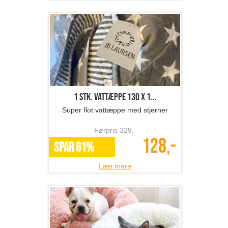
Førpris
329
,-
128,-
SPAR 61%
Læs mere
Donut seng til kæledyr
Dit kæledyr vil elske denne donut
seng!
Førpris
549
,-
219,-
*Flere varianter
Læs mere