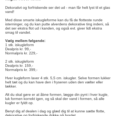
Dekorativt og forfriskende ser det ud - man får helt lyst til et glas
vand!
Med disse smarte iskugleform
e kan du få de flotteste runde
isterninger, og du kan putte alverdens dekorative ting indeni, så
det ser ekstra flot ud i kanden, og også evt. giver lidt ekstra
smag til vandet.
Vælg mellem følgende:
1 stk. iskugleform
Dealpris kr. 99,-
Normalpris kr. 229,-
2 stk. iskugleform
Dealpris kr. 159,-
Normalpris kr. 399,-
Hver kugleform laver 4 stk. 5,5 cm. iskugler. Selve formen lukker
helt tæt og du kan have den i fryseren uden den vælter eller
lækker.
Alt du skal gøre er at åbne formen, lægge din pynt i hver kugle,
luk formen korrekt igen, og så skal der vand i formen, så alle
kugler er fyldt op.
Benyt dig af dealen i dag og glæd dig til at kunne sætte flotte,
dekorative og forfriskende drikke på bordet.