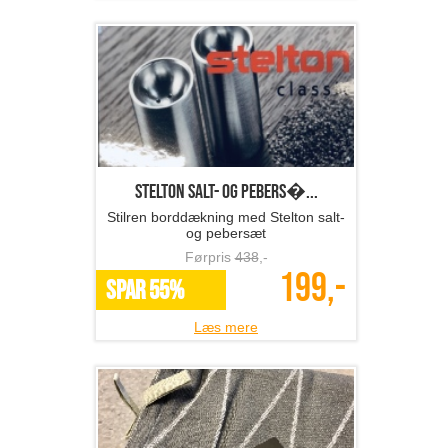
Stelton salt- og pebers�...
Stilren borddækning med Stelton salt-
og pebersæt
Førpris
438
,-
199,-
SPAR 55%
Læs mere
SÖDAHL viskestykker 6 s...
SODAHL viskestykker – elegance og