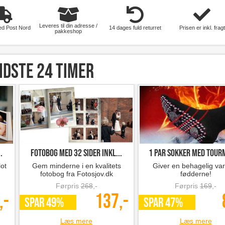
Leveres til din adresse /
ed Post Nord
14 dages fuld returret
Prisen er inkl. fragt
pakkeshop
idste 24 timer
.
Fotobog med 32 sider inkl...
1 par sokker med tourm
ot
Gem minderne i en kvalitets
Giver en behagelig va
fotobog fra Fotosjov.dk
fødderne!
Førpris
268
,-
Førpris
169
,-
,-
137,-
SPAR 49%
SPAR 47%
Læs mere
Læs mere