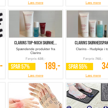
Læs mere
Læs mere
Clarins top-noch skønhe...
Clarins Skønhedspa
Spændende produkter fra
Clarins - Hudpleje i t
Clarins
Førpris
438
,-
Førpris
760
,-
-
189,-
3
SPAR 57%
SPAR 55%
Læs mere
Læs mere