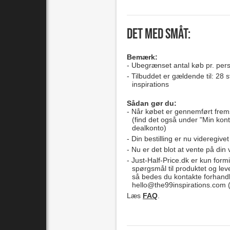
Det med småt:
Bemærk:
Ubegrænset antal køb pr. per
Tilbuddet er gældende til: 28 s
inspirations
Sådan gør du:
Når købet er gennemført frem
(find det også under "Min kont
dealkonto)
Din bestilling er nu videregivet
Nu er det blot at vente på din 
Just-Half-Price.dk er kun formi
spørgsmål til produktet og lev
så bedes du kontakte forhand
hello@the99inspirations.com
(
Læs
FAQ
.