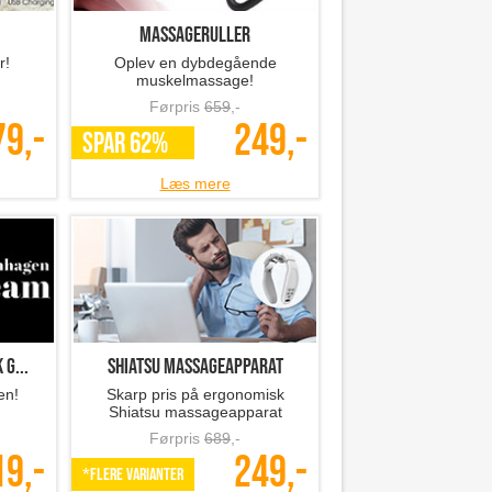
Massageruller
r!
Oplev en dybdegående
muskelmassage!
Førpris
659
,-
79,-
249,-
SPAR 62%
Læs mere
g...
Shiatsu massageapparat
en!
Skarp pris på ergonomisk
Shiatsu massageapparat
Førpris
689
,-
19,-
249,-
*Flere varianter