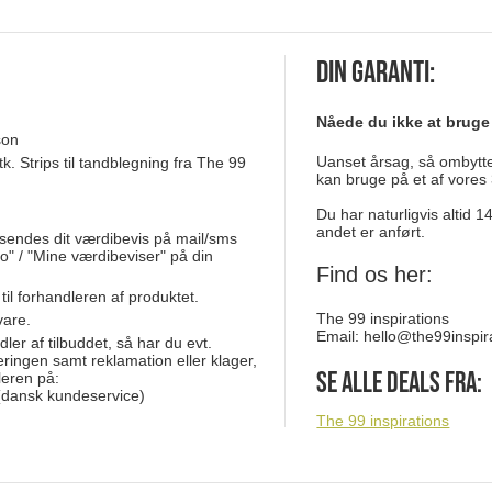
Din garanti:
Nåede du ikke at bruge
son
Uanset årsag, så ombytter
tk. Strips til tandblegning fra The 99
kan bruge på et af vores 
Du har naturligvis altid 
andet er anført.
sendes dit værdibevis på mail/sms
o" / "Mine værdibeviser" på din
Find os her:
 til forhandleren af produktet.
The 99 inspirations
vare.
Email:
hello@the99inspir
dler af tilbuddet, så har du evt.
eringen samt reklamation eller klager,
Se alle deals fra:
leren på:
dansk kundeservice)
The 99 inspirations