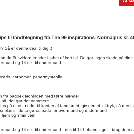
ps til tandblegning fra The 99 inspirations. Normalpris kr. 409
Så er denne deal til dig :)
an du få hvidere tænder i løbet af kort tid. De gør ingen skade på di
l overmund og 14 stk. til undermund.
lycerin, carbomer, pebermynteolie
mlen fra bagbeklædningen med tørre hænder
em på, det gør det nemmere.
ttes på dine tænder til kanten af tandkødet, giv den et let tryk, så den
 på plads - dette gøres både for overmund og undermund
, fjern og smid væk
l overmund og 14 stk. til undermund - nok til 14 behandlinger - brug dem så 