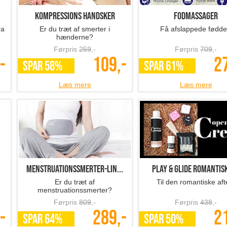
Kompressions handsker
Fodmassager
ra
Er du træt af smerter i
Få afslappede fødde
hænderne?
Førpris
259
,-
Førpris
709
,-
-
109,-
2
SPAR 58%
SPAR 61%
Læs mere
Læs mere
Menstruationssmerter-lin...
Play & Glide romantisk 
Er du træt af
Til den romantiske aft
menstruationssmerter?
Førpris
809
,-
Førpris
438
,-
-
289,-
2
SPAR 64%
SPAR 50%