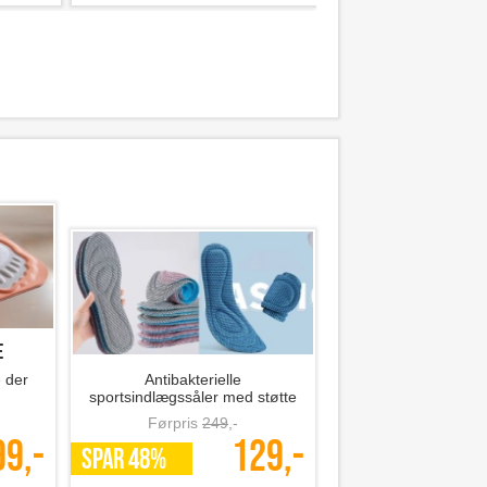
e
 der
Antibakterielle
sportsindlægssåler med støtte
og komfort
Førpris
249
,-
99,-
129,-
SPAR 48%