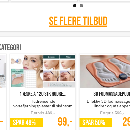
Se flere tilbud
kategori
.
1 æske á 120 stk hudre...
3D fodmassagepud
Hudrensende
Effektiv 3D fodmassage
vortefjerningsplaster til skånsom
lindrer og afslapper
pleje af huden
Førpris
189
,-
Førpris
599
,-
-
99,-
2
SPAR 48%
SPAR 50%