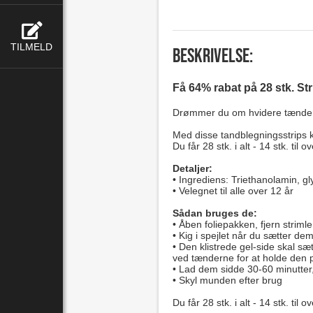
TILMELD
Beskrivelse:
Få 64% rabat på 28 stk. Stri
Drømmer du om hvidere tænder? 
Med disse tandblegningsstrips k
Du får 28 stk. i alt - 14 stk. ti
Detaljer:
• Ingrediens: Triethanolamin, g
• Velegnet til alle over 12 år
Sådan bruges de:
• Åben foliepakken, fjern stri
• Kig i spejlet når du sætter d
• Den klistrede gel-side skal sæ
ved tænderne for at holde den
• Lad dem sidde 30-60 minutter
• Skyl munden efter brug
Du får 28 stk. i alt - 14 stk. ti