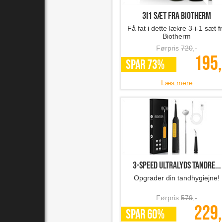
3i1 sæt fra Biotherm
Få fat i dette lækre 3-i-1 sæt f
Biotherm
Førpris
720
,-
195,
SPAR 73%
Læs mere
3-speed ultralyds tandre...
Opgrader din tandhygiejne!
Førpris
579
,-
229,
SPAR 60%