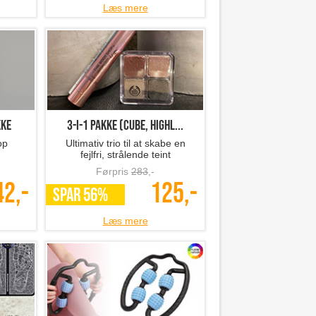
Læs mere
kke
3-i-1 pakke (cube, highl...
op
Ultimativ trio til at skabe en
fejlfri, strålende teint
Førpris
283
,-
42,-
125,-
SPAR 56%
Læs mere