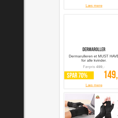
Læs mere
Dermaroller
Dermarulleren et MUST HAV
for alle kvinder.
Førpris
499
,-
149,
SPAR 70%
Læs mere