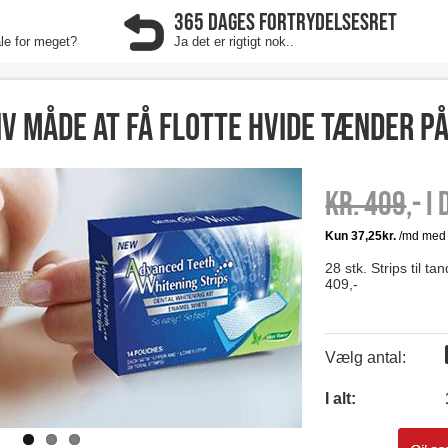
365 DAGES FORTRYDELSESRET
ale for meget?
Ja det er rigtigt nok..
iv måde at få flotte hvide tænder på
Kr. 409
,- I
28 stk. Strips til t
409,-
Vælg antal:
I alt: