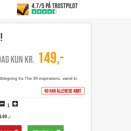
4.7/5 PÅ TRUSTPILOT
!
149,-
 dag kun kr.
andblegning fra The 99 inspirations, værdi kr.
60 har allerede købt
149
,-