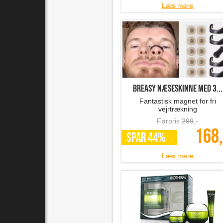
Læs mere
Breasy Næseskinne med 3...
Fantastisk magnet for fri
vejrtrækning
Førpris
299
,-
168,
SPAR 44%
Læs mere