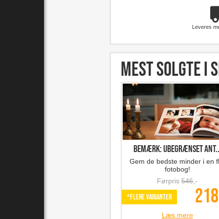
Leveres m
Mest solgte i s
Bemærk: Ubegrænset ant..
Gem de bedste minder i en fl
fotobog!
Førpris
546
,-
218
*Flere varianter
Læs mere