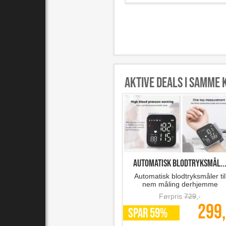
Aktive deals i samme 
Automatisk blodtryksmål..
Automatisk blodtryksmåler til
nem måling derhjemme
Førpris
729
,-
299,
SPAR 59%