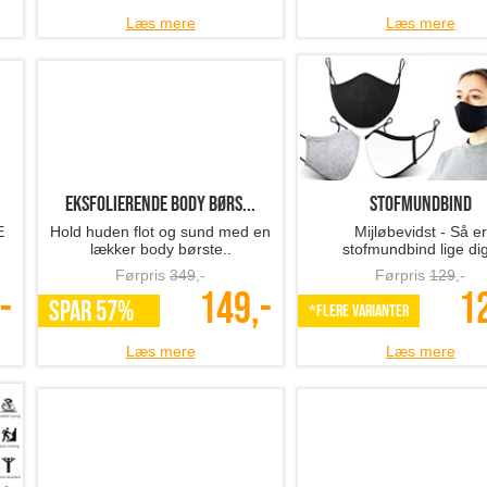
Læs mere
Læs mere
Eksfolierende body børs...
Stofmundbind
E
Hold huden flot og sund med en
Mijløbevidst - Så er
lækker body børste..
stofmundbind lige dig
Førpris
349
,-
Førpris
129
,-
-
149,-
1
SPAR 57%
*Flere varianter
Læs mere
Læs mere