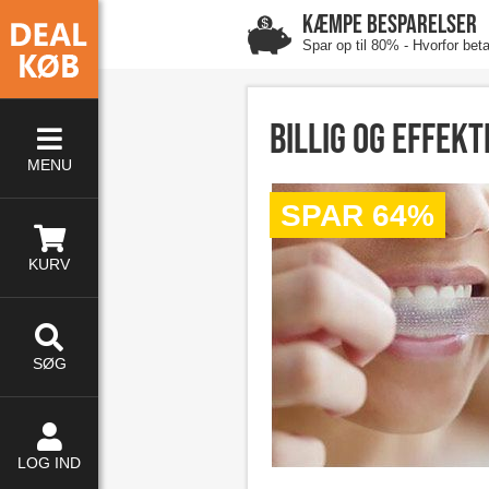
KÆMPE BESPARELSER
Spar op til 80% - Hvorfor bet
Billig og effekt
MENU
SPAR 64%
KURV
SØG
LOG IND