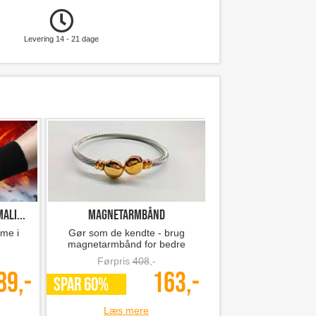
Levering 14 - 21 dage
ali...
Magnetarmbånd
Covid antigen hj
rme i
Gør som de kendte - brug
Covid hjemmetest - A
magnetarmbånd for bedre
eksperter
helbred!
Førpris
408
,-
Førpris
15
89,-
163,-
SPAR 60%
*Flere varianter
Læs mere
Læs mer