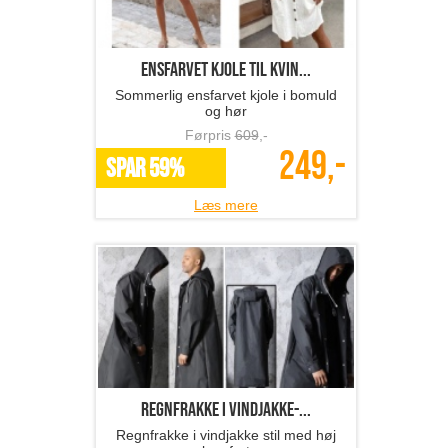
ensfarvet kjole til kvin...
Sommerlig ensfarvet kjole i bomuld
og hør
Førpris
609
,-
249,-
SPAR 59%
Læs mere
regnfrakke i vindjakke-...
Regnfrakke i vindjakke stil med høj