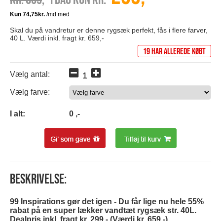
Skal du på vandretur er denne rygsæk perfekt, fås i flere farver,
40 L. Værdi inkl. fragt kr. 659,-
19 har allerede købt
Vælg antal:
Vælg farve:
0
I alt:
0
,-
Beskrivelse:
99 Inspirations gør det igen - Du får lige nu hele 55%
rabat på en super lækker vandtæt rygsæk str. 40L.
Dealpris inkl. fragt kr. 299,- (Værdi kr. 659,-)