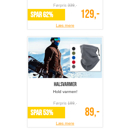
Førpris
339
,-
129,-
SPAR 62%
Læs mere
Halsvarmer
Hold varmen!
Førpris
189
,-
89,-
SPAR 53%
Læs mere