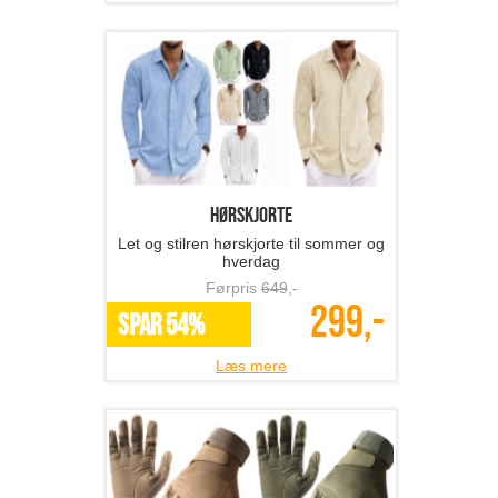
hørskjorte
Let og stilren hørskjorte til sommer og
hverdag
Førpris
649
,-
299,-
SPAR 54%
Læs mere