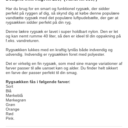
Har du brug for en smart og funktionel rygsæk, der sidder
perfekt på ryggen af dig, så skynd dig at købe denne populære
vandtætte rygsæk med det populære luftpudebælte, der gør at
rygsækken sidder perfekt på din ryg.
Denne lækre rygsæk er lavet i super holdbart nylon. Den er let
og kan nemt rumme 40 liter, så den er ideel til din oppakning på
f.eks. vandreturen.
Rygsækken lukkes med en kraftig lynlås både indvendig og
udvendig. Indvendig er rygsækken foret med polyester.
Det er virkelig en fin rygsæk, som med sine mange variationer af
farver passer til alle uanset køn og alder. Du finder helt sikkert
en farve der passer perfekt til din smag.
Rygsækken fås i følgende farver:
Sort
Blå
Mørkeblå
Mørkegrøn
Grøn
Orange
Rød
Pink.