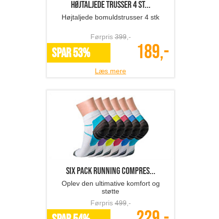
Højtaljede trusser 4 st...
Højtaljede bomuldstrusser 4 stk
Førpris
399
,-
189,-
SPAR 53%
Læs mere
Six Pack Running Compres...
Oplev den ultimative komfort og
støtte
Førpris
499
,-
229,-