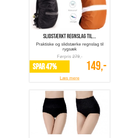
Slidstærkt regnslag til...
Praktiske og slidstærke regnslag til
rygsæk
Førpris
279
,-
149,-
SPAR 47%
Læs mere