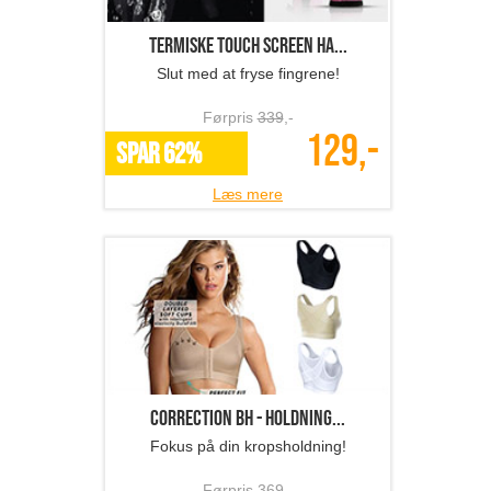
Termiske touch screen ha...
Slut med at fryse fingrene!
Førpris
339
,-
129,-
SPAR 62%
Læs mere
Correction BH - holdning...
Fokus på din kropsholdning!
Førpris
369
,-