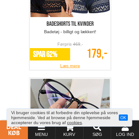
Badeshorts til kvinder
Badetøj - billigt og lækkert!
Førpris
469
,-
179,-
SPAR 62%
Læs mere
Vi bruger cookies til at forbedre din oplevelse på vores
hjemmeside. Ved at browse på denne hjemmeside
OK
accepterer du vores brug af
cookies
.
Blue light-brille
MENU
KURV
SØG
LOG IND
Billige anti blå lys briller!