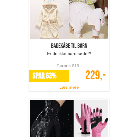
Badekåbe til børn
Er de ikke bare søde?!
Førpris
619
,-
229,-
SPAR 63%
Læs mere