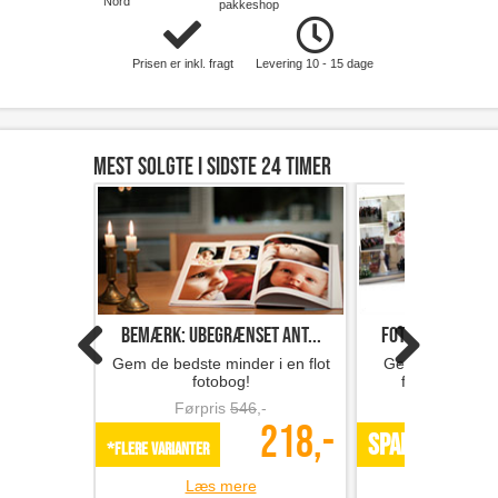
Nord
pakkeshop
Prisen er inkl. fragt
Levering 10 - 15 dage
Mest solgte i sidste 24 timer
Bemærk: Ubegrænset ant...
Fotobog med 32 s
Gem de bedste minder i en flot
Gem minderne i 
fotobog!
fotobog fra F
Førpris
546
,-
Førpris
218,-
SPAR 49%
*Flere varianter
Læs mere
Læs m