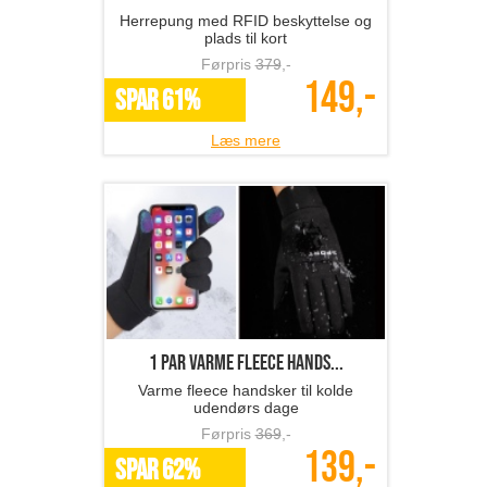
Herrepung med RFID beskyttelse og
plads til kort
Førpris
379
,-
149,-
SPAR 61%
Læs mere
1 par varme fleece hands...
Varme fleece handsker til kolde
udendørs dage
Førpris
369
,-
139,-
SPAR 62%