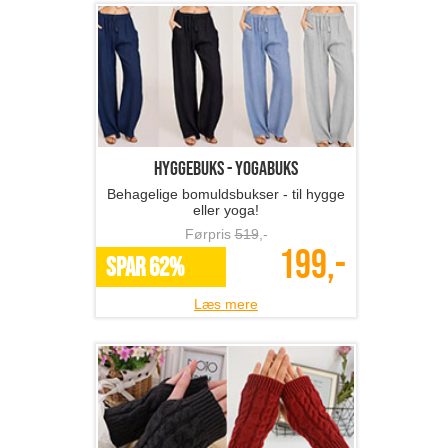
Hyggebuks - yogabuks
Behagelige bomuldsbukser - til hygge
eller yoga!
Førpris
519
,-
199,-
SPAR 62%
Læs mere