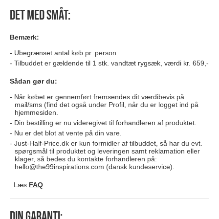
Det med småt:
Bemærk:
Ubegrænset antal køb pr. person.
Tilbuddet er gældende til 1 stk. vandtæt rygsæk, værdi kr. 659,-
Sådan gør du:
Når købet er gennemført fremsendes dit værdibevis på
mail/sms (find det også under Profil, når du er logget ind på
hjemmesiden.
Din bestilling er nu videregivet til forhandleren af produktet.
Nu er det blot at vente på din vare.
Just-Half-Price.dk er kun formidler af tilbuddet, så har du evt.
spørgsmål til produktet og leveringen samt reklamation eller
klager, så bedes du kontakte forhandleren på:
hello@the99inspirations.com
(dansk kundeservice).
Læs
FAQ
.
Din garanti: