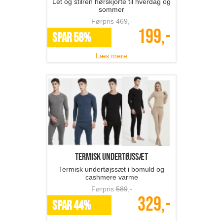
Let og stilren hørskjorte til hverdag og
sommer
Førpris
469
,-
199,-
SPAR 58%
Læs mere
termisk undertøjssæt
Termisk undertøjssæt i bomuld og
cashmere varme
Førpris
589
,-
329,-
SPAR 44%