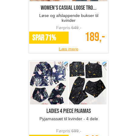
Women's casual loose tro...
Løse og afslappende bukser til
kvinder
Førpris
649
,-
189,-
SPAR 71%
Læs mere
Ladies 4 Piece Pajamas
Pyjamassæt til kvinder - 4 dele
Førpris
699
,-