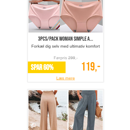
3pcs/Pack Woman simple a...
Forkæl dig selv med ultimativ komfort
Førpris
299
,-
119,-
SPAR 60%
Læs mere