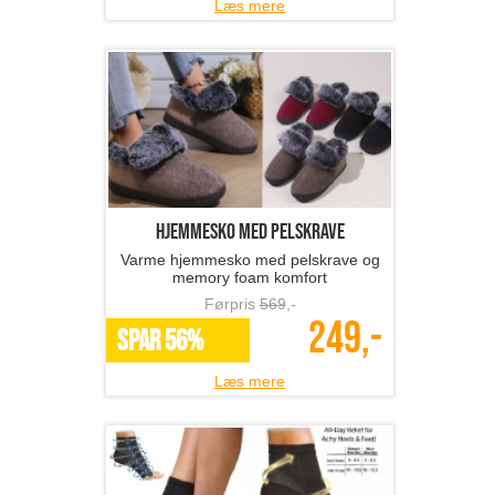
Læs mere
hjemmesko med pelskrave
Varme hjemmesko med pelskrave og
memory foam komfort
Førpris
569
,-
249,-
SPAR 56%
Læs mere