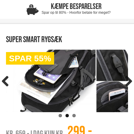
KÆMPE BESPARELSER
Spar op til 80% - Hvorfor betale for meget?
Super smart rygsæk
SPAR 55%
299,-
Kr. 659
,- I dag kun kr.