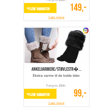
149,-
*Flere varianter
Læs mere
Ankelvarmere/støvlestr�...
Ekstra varme til de kolde tider.
Førpris
259
,-
99,-
*Flere varianter
Læs mere