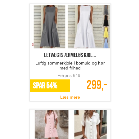
Letvægts ærmeløs kjol...
Luftig sommerkjole i bomuld og hør
med frihed
Førpris
649
,-
299,-
SPAR 54%
Læs mere