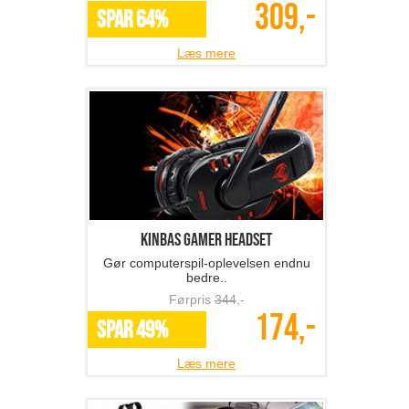
309,-
SPAR 64%
Læs mere
Kinbas Gamer headset
Gør computerspil-oplevelsen endnu
bedre..
Førpris
344
,-
174,-
SPAR 49%
Læs mere