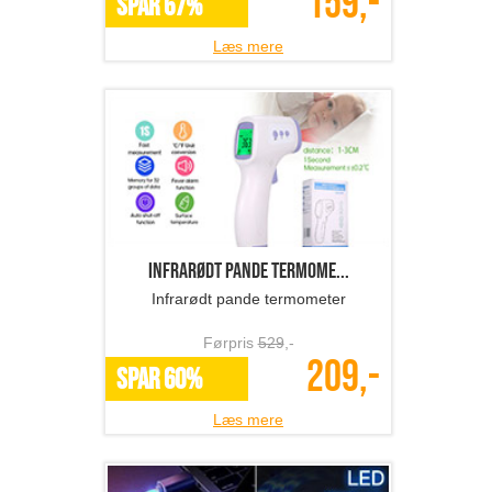
159,-
SPAR 67%
Læs mere
Infrarødt pande termome...
Infrarødt pande termometer
Førpris
529
,-
209,-
SPAR 60%
Læs mere