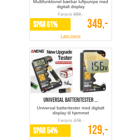
Multifunktionel bærbar luftpumpe med
digitalt display
Førpris
899
,-
349,-
SPAR 61%
Læs mere
Universal batteritester ...
Universal batteritester med digitalt
display til hjemmet
Førpris
279
,-
129,-
SPAR 54%