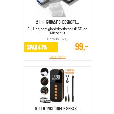
2-i-1 højhastighedskort...
2 i 1 højhastighedskortlæser til SD og
Micro SD
Førpris
169
,-
99,-
SPAR 41%
Læs mere
multifunktionel bærbar ...