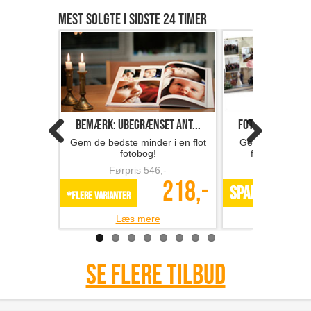
Mest solgte i sidste 24 timer
Bemærk: Ubegrænset ant...
Fotobog med 32 s
Gem de bedste minder i en flot
Gem minderne i 
fotobog!
fotobog fra F
Førpris
546
,-
Førpris
218,-
SPAR 49%
*Flere varianter
Læs mere
Læs m
Se flere tilbud