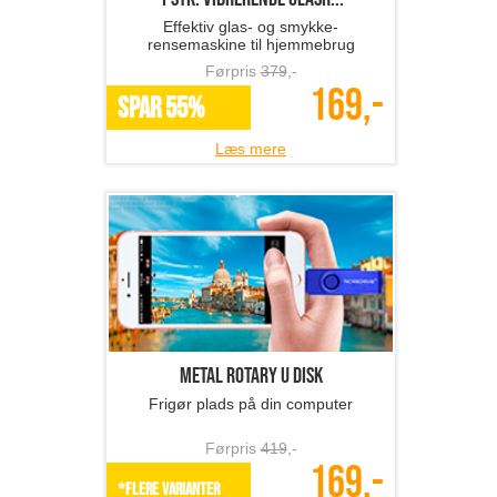
Effektiv glas- og smykke-
rensemaskine til hjemmebrug
Førpris
379
,-
169,-
SPAR 55%
Læs mere
Metal Rotary U Disk
Frigør plads på din computer
Førpris
419
,-
169,-
*Flere varianter