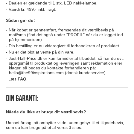
Dealen er gældende til 1 stk. LED nakkelampe.
Værdi kr. 499,- inkl. fragt.
Sådan gør du:
Når købet er gennemført, fremsendes dit værdibevis på
mail/sms (find det også under "PROFIL" når du er logget ind
på hjemmesiden).
Din bestilling er nu videregivet til forhandleren af produktet.
Nu er det blot at vente på din vare.
Just-Half-Price.dk er kun formidler af tilbuddet, så har du evt.
spørgsmål til produktet og leveringen samt reklamation eller
klager, så bedes du kontakte forhandleren på:
hello@the99inspirations.com
(dansk kundeservice).
Læs
FAQ
.
Din garanti:
Nåede du ikke at bruge dit værdibevis?
Uanset årsag, så ombytter vi det uden gebyr til et tilgodebevis,
som du kan bruge på et af vores 3 sites.