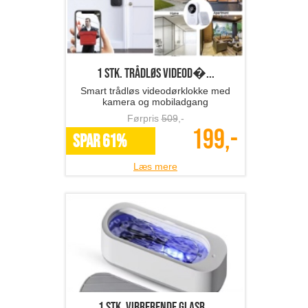
1 stk. trådløs videod�...
Smart trådløs videodørklokke med
kamera og mobiladgang
Førpris
509
,-
199,-
SPAR 61%
Læs mere
1 stk. vibrerende glasr...