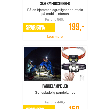
Skærmforstørrer
Få en hjemmebiograflignende effekt
på mobiltelefonen
Førpris
569
,-
199,-
SPAR 65%
Læs mere
Pandelampe LED
Genopladelig pandelampe
Førpris
479
,-