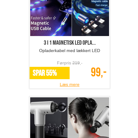
3 i 1 magnetisk LED opla...
Opladerkabel med lækkert LED
Førpris
219
,-
99,-
SPAR 55%
Læs mere