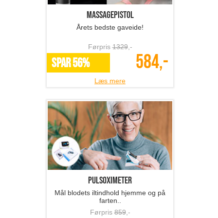
Massagepistol
Årets bedste gaveide!
Førpris
1329
,-
584,-
SPAR 56%
Læs mere
Pulsoximeter
Mål blodets iltindhold hjemme og på
farten..
Førpris
859
,-