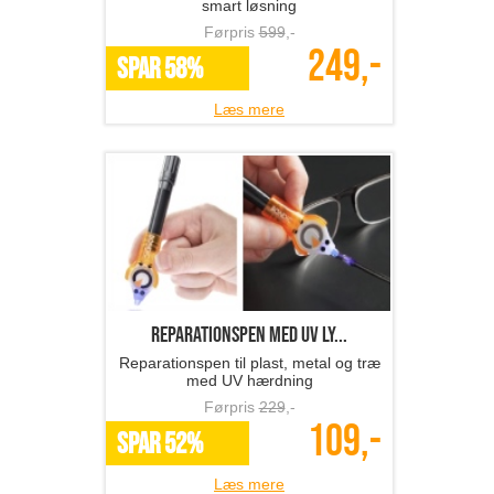
smart løsning
Førpris
599
,-
249,-
SPAR 58%
Læs mere
reparationspen med UV ly...
Reparationspen til plast, metal og træ
med UV hærdning
Førpris
229
,-
109,-
SPAR 52%
Læs mere