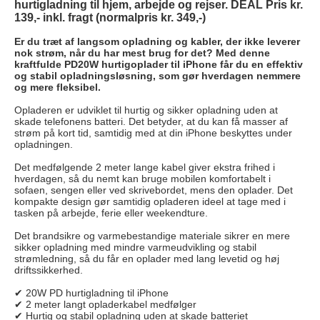
hurtigladning til hjem, arbejde og rejser. DEAL Pris kr.
139,- inkl. fragt (normalpris kr. 349,-)
Er du træt af langsom opladning og kabler, der ikke leverer
nok strøm, når du har mest brug for det? Med denne
kraftfulde PD20W hurtigoplader til iPhone får du en effektiv
og stabil opladningsløsning, som gør hverdagen nemmere
og mere fleksibel.
Opladeren er udviklet til hurtig og sikker opladning uden at
skade telefonens batteri. Det betyder, at du kan få masser af
strøm på kort tid, samtidig med at din iPhone beskyttes under
opladningen.
Det medfølgende 2 meter lange kabel giver ekstra frihed i
hverdagen, så du nemt kan bruge mobilen komfortabelt i
sofaen, sengen eller ved skrivebordet, mens den oplader. Det
kompakte design gør samtidig opladeren ideel at tage med i
tasken på arbejde, ferie eller weekendture.
Det brandsikre og varmebestandige materiale sikrer en mere
sikker opladning med mindre varmeudvikling og stabil
strømledning, så du får en oplader med lang levetid og høj
driftssikkerhed.
✔ 20W PD hurtigladning til iPhone
✔ 2 meter langt opladerkabel medfølger
✔ Hurtig og stabil opladning uden at skade batteriet