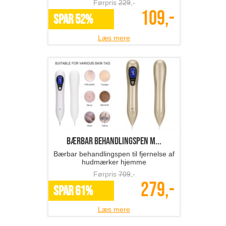
Førpris
229
,-
109,-
SPAR 52%
Læs mere
Bærbar behandlingspen m...
Bærbar behandlingspen til fjernelse af
hudmærker hjemme
Førpris
709
,-
279,-
SPAR 61%
Læs mere