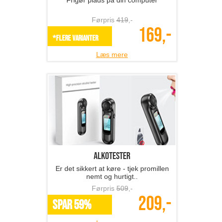
Frigør plads på din computer
Førpris
419
,-
169,-
*Flere varianter
Læs mere
Alkotester
Er det sikkert at køre - tjek promillen
nemt og hurtigt..
Førpris
509
,-
209,-
SPAR 59%