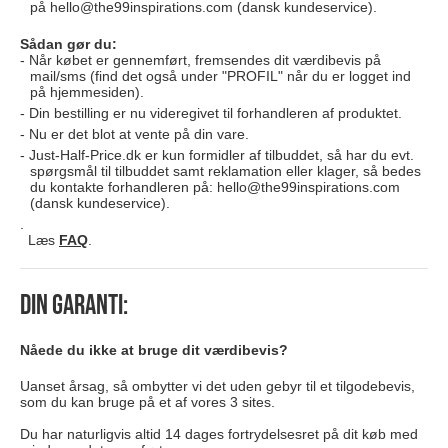
på
hello@the99inspirations.com
(dansk kundeservice).
Sådan gør du:
Når købet er gennemført, fremsendes dit værdibevis på
mail/sms (find det også under "PROFIL" når du er logget ind
på hjemmesiden).
Din bestilling er nu videregivet til forhandleren af produktet.
Nu er det blot at vente på din vare.
Just-Half-Price.dk er kun formidler af tilbuddet, så har du evt.
spørgsmål til tilbuddet samt reklamation eller klager, så bedes
du kontakte forhandleren på:
hello@the99inspirations.com
(dansk kundeservice).
.
Læs
FAQ
.
Din garanti:
Nåede du ikke at bruge dit værdibevis?
Uanset årsag, så ombytter vi det uden gebyr til et tilgodebevis,
som du kan bruge på et af vores 3 sites.
Du har naturligvis altid 14 dages fortrydelsesret på dit køb med