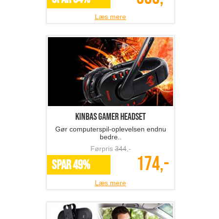
Læs mere
Kinbas Gamer headset
Gør computerspil-oplevelsen endnu
bedre..
Førpris
344
,-
174,-
SPAR 49%
Læs mere