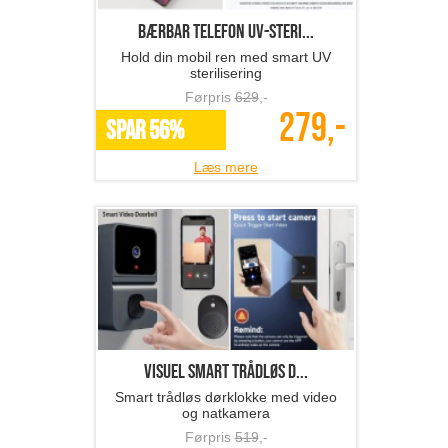
Bærbar telefon UV-steri...
Hold din mobil ren med smart UV
sterilisering
Førpris
629
,-
279,-
SPAR 56%
Læs mere
Visuel smart trådløs d...
Smart trådløs dørklokke med video
og natkamera
Førpris
519
,-