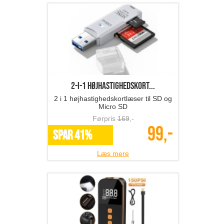
2-i-1 højhastighedskort...
2 i 1 højhastighedskortlæser til SD og
Micro SD
Førpris
169
,-
99,-
SPAR 41%
Læs mere