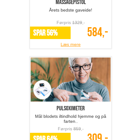
Massagepistol
Årets bedste gaveide!
Førpris
1329
,-
584,-
SPAR 56%
Læs mere
Pulsoximeter
Mål blodets iltindhold hjemme og på
farten..
Førpris
859
,-
309,-
SPAR 64%