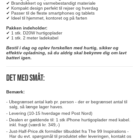
✔ Brandsikkert og varmebestandigt materiale
✔ Kompakt design perfekt til rejser og hverdag
✔ Passer til de fleste smartphones og tablets
✔ Ideel til hjemmet, kontoret og på farten
Pakken indeholder:
✔ 1 stk. D20W hurtigoplader
✔ 1 stk. 2 meter ladekabel
Bestil i dag og oplev forskellen med hurtig, sikker og
effektiv opladning, så du aldrig skal bekymre dig om lavt
batteri igen.
Det med småt:
Bemærk:
Ubegrænset antal køb pr. person - der er begrænset antal til
salg, så længe lager haves.
Levering (10-15 hverdage med Post Nord)
Dealen er gældende til: 1 stk iPhone hurtigoplader med kabel.
inkl. fragt (værdi kr. 349,-)
Just-Half-Price.dk formidler tilbuddet fra The 99 Inspirations -
Har du evt. spørgsmål til produktet eller leveringen, kontakt os