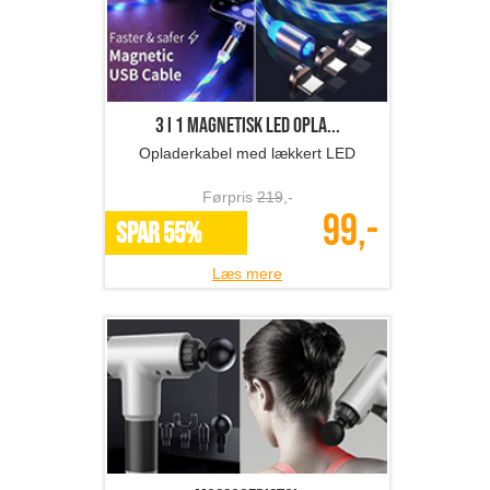
3 i 1 magnetisk LED opla...
Opladerkabel med lækkert LED
Førpris
219
,-
99,-
SPAR 55%
Læs mere