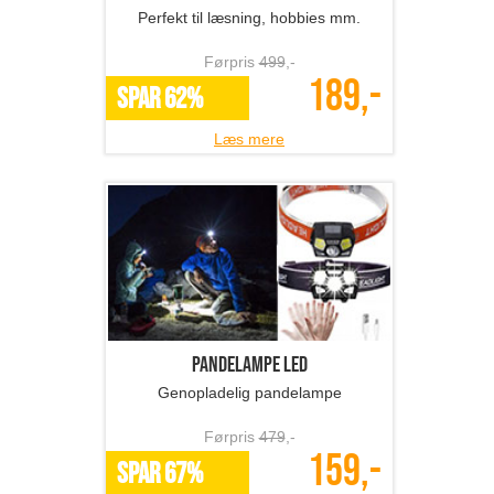
Perfekt til læsning, hobbies mm.
Førpris
499
,-
189,-
SPAR 62%
Læs mere
Pandelampe LED
Genopladelig pandelampe
Førpris
479
,-
159,-
SPAR 67%