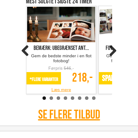
Mest solgte i sidste 24 timer
Bemærk: Ubegrænset ant...
Fotobog med 32 s
Gem de bedste minder i en flot
Gem minderne i 
fotobog!
fotobog fra F
Førpris
546
,-
Førpris
218,-
SPAR 49%
*Flere varianter
Læs mere
Læs m
Se flere tilbud