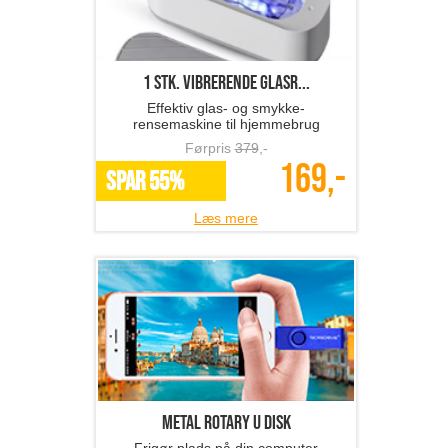
1 stk. vibrerende glasr...
Effektiv glas- og smykke-
rensemaskine til hjemmebrug
Førpris
379
,-
169,-
SPAR 55%
Læs mere
Metal Rotary U Disk