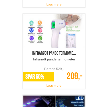
Læs mere
Infrarødt pande termome...
Infrarødt pande termometer
Førpris
529
,-
209,-
SPAR 60%
Læs mere