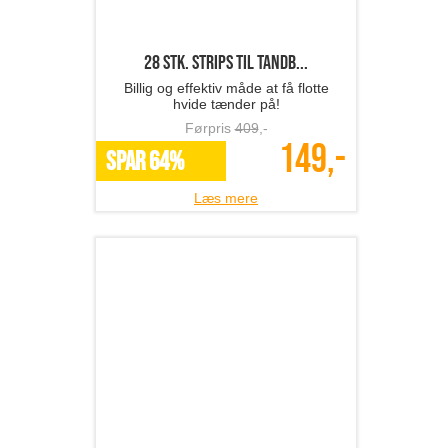
500 ml. vandflaske inkl ...
Giv vandet nyt liv og vitalitet ♥
Førpris
744
,-
344,-
SPAR 54%
Læs mere