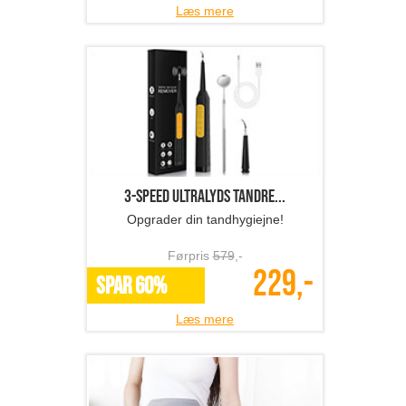
Læs mere
3-speed ultralyds tandre...
Opgrader din tandhygiejne!
Førpris
579
,-
229,-
SPAR 60%
Læs mere