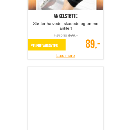
Førpris
199
,-
89,-
*Flere varianter
Læs mere
28 stk. Strips til tandb...
Billig og effektiv måde at få flotte
hvide tænder på!
Førpris
409
,-
149,-
SPAR 64%
Læs mere