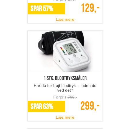
1 stk. blodtryksmåler
Har du for højt blodtryk ... uden du
ved det?
Førpris
799
,-
299,-
SPAR 63%
Læs mere