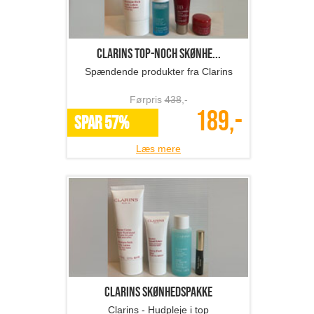
Clarins top-noch skønhe...
Spændende produkter fra Clarins
Førpris
438
,-
189,-
SPAR 57%
Læs mere
Clarins Skønhedspakke
Clarins - Hudpleje i top