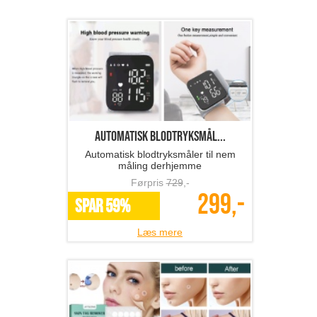
Automatisk blodtryksmål...
Automatisk blodtryksmåler til nem
måling derhjemme
Førpris
729
,-
299,-
SPAR 59%
Læs mere