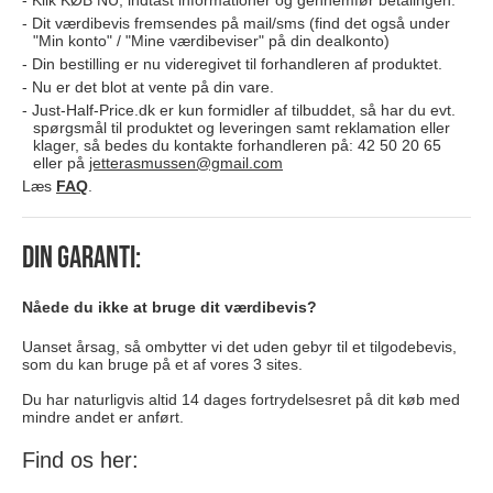
Klik KØB NU, indtast informationer og gennemfør betalingen.
Dit værdibevis fremsendes på mail/sms (find det også under
"Min konto" / "Mine værdibeviser" på din dealkonto)
Din bestilling er nu videregivet til forhandleren af produktet.
Nu er det blot at vente på din vare.
Just-Half-Price.dk er kun formidler af tilbuddet, så har du evt.
spørgsmål til produktet og leveringen samt reklamation eller
klager, så bedes du kontakte forhandleren på: 42 50 20 65
eller på
jetterasmussen@gmail.com
Læs
FAQ
.
Din garanti:
Nåede du ikke at bruge dit værdibevis?
Uanset årsag, så ombytter vi det uden gebyr til et tilgodebevis,
som du kan bruge på et af vores 3 sites.
Du har naturligvis altid 14 dages fortrydelsesret på dit køb med
mindre andet er anført.
Find os her: