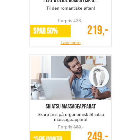
Play & Glide romantisk g...
Til den romantiske aften!
Førpris
438
,-
219,-
SPAR 50%
Læs mere
Shiatsu massageapparat
Skarp pris på ergonomisk Shiatsu
massageapparat
Førpris
689
,-
249,-
*Flere varianter