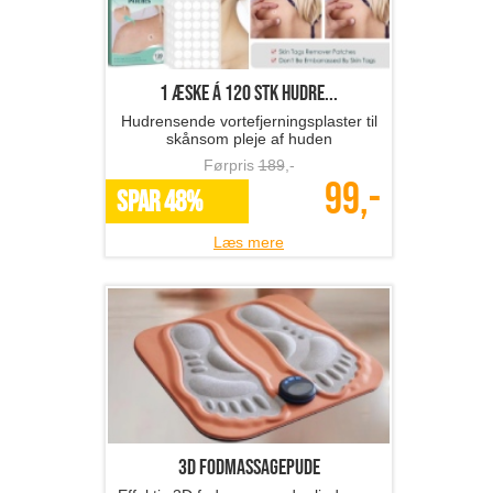
1 æske á 120 stk hudre...
Hudrensende vortefjerningsplaster til
skånsom pleje af huden
Førpris
189
,-
99,-
SPAR 48%
Læs mere
3D fodmassagepude