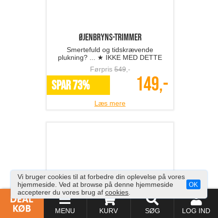
Førpris
569
,-
179,-
SPAR 69%
Læs mere
1 stk. Pore renser med v...
Døjer du med hudproblemer?
Førpris
689
,-
Vi bruger cookies til at forbedre din oplevelse på vores
229,-
hjemmeside. Ved at browse på denne hjemmeside
OK
SPAR 67%
accepterer du vores brug af
cookies
.
Læs mere
MENU
KURV
SØG
LOG IND