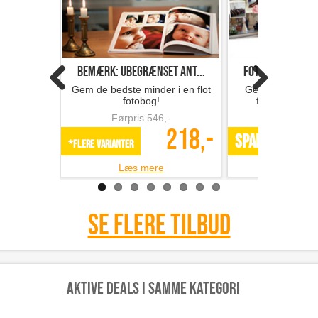
Bemærk: Ubegrænset ant...
Fotobog med 32 s
Gem de bedste minder i en flot
Gem minderne i 
fotobog!
fotobog fra F
Førpris
546
,-
Førpris
218,-
SPAR 49%
*Flere varianter
Læs mere
Læs m
Se flere tilbud
Aktive deals i samme kategori