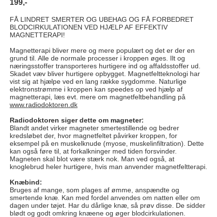
199,-
FÅ LINDRET SMERTER OG UBEHAG OG FÅ FORBEDRET
BLODCIRKULATIONEN VED HJÆLP AF EFFEKTIV
MAGNETTERAPI!
Magnetterapi bliver mere og mere populært og det er der en
grund til. Alle de normale processer i kroppen øges. Ilt og
næringsstoffer transporteres hurtigere ind og affaldsstoffer ud.
Skadet væv bliver hurtigere opbygget. Magnetfeltteknologi har
vist sig at hjælpe ved en lang række sygdomme. Naturlige
elektronstrømme i kroppen kan speedes op ved hjælp af
magnetterapi, læs evt. mere om magnetfeltbehandling på
www.radiodoktoren.dk
Radiodoktoren siger dette om magneter:
Blandt andet virker magneter smertestillende og bedrer
kredsløbet der, hvor magnetfeltet påvirker kroppen, for
eksempel på en muskelknude (myose, muskelinfiltration). Dette
kan også føre til, at forkalkninger med tiden forsvinder.
Magneten skal blot være stærk nok. Man ved også, at
knoglebrud heler hurtigere, hvis man anvender magnetfeltterapi.
Knæbind:
Bruges af mange, som plages af ømme, anspændte og
smertende knæ. Kan med fordel anvendes om natten eller om
dagen under tøjet. Har du dårlige knæ, så prøv disse. De sidder
blødt og godt omkring knæene og øger blodcirkulationen.