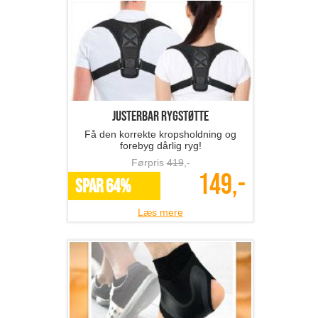
Justerbar rygstøtte
Få den korrekte kropsholdning og
forebyg dårlig ryg!
Førpris
419
,-
149,-
SPAR 64%
Læs mere
Ankelstøtte
Støtter hævede, skadede og ømme
ankler!