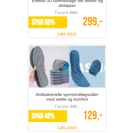
Effektiv 3D fodmassage der lindrer og
afslapper
Førpris
599
,-
299,-
SPAR 50%
Læs mere
Antibakterielle sportsindlægssåler
med støtte og komfort
Førpris
249
,-
129,-
SPAR 48%
Læs mere