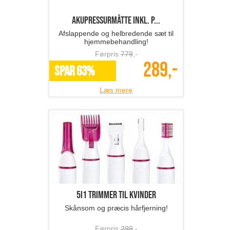
289,-
SPAR 63%
Læs mere
5i1 trimmer til kvinder
Skånsom og præcis hårfjerning!
Førpris
299
,-
129,-
SPAR 57%
Læs mere