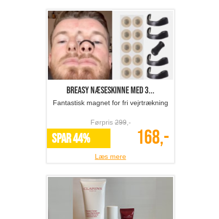
Breasy Næseskinne med 3...
Fantastisk magnet for fri vejrtrækning
Førpris
299
,-
168,-
SPAR 44%
Læs mere