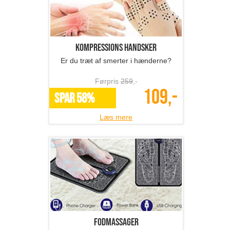
Kompressions handsker
Er du træt af smerter i hænderne?
Førpris
259
,-
109,-
SPAR 58%
Læs mere
Fodmassager