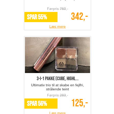
Førpris
760
,-
342,-
SPAR 55%
Læs mere
3-i-1 pakke (cube, highl...
Ultimativ trio til at skabe en fejlfri,
strålende teint
Førpris
283
,-
125,-
SPAR 56%
Læs mere