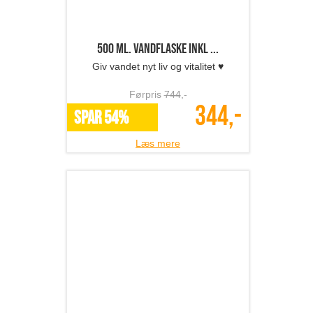
Øjenbryns-trimmer
Smertefuld og tidskrævende
plukning? ... ★ IKKE MED DETTE
TILBUD ★
Førpris
549
,-
149,-
SPAR 73%
Læs mere
1 stk. sovepude i memory...
Lig ergonomisk korrekt om natten!