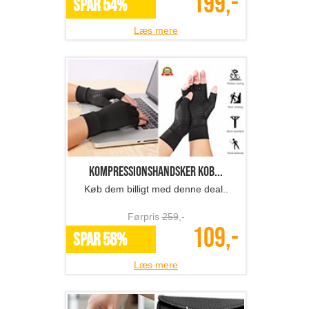
199,-
SPAR 54%
Læs mere
Kompressionshandsker kob...
Køb dem billigt med denne deal..
Førpris
259
,-
109,-
SPAR 58%
Læs mere