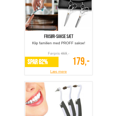
Frisør-sakse sæt
Klip familien med PROFF sakse!
Førpris
469
,-
179,-
SPAR 62%
Læs mere