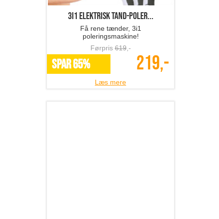
3i1 elektrisk tand-poler...
Få rene tænder, 3i1
poleringsmaskine!
Førpris
619
,-
219,-
SPAR 65%
Læs mere
Akupressurmåtte inkl. p...
Afslappende og helbredende sæt til
hjemmebehandling!
Førpris
779
,-