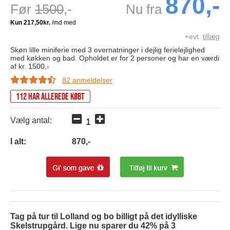
870,-
Før
1500
,-
Nu fra
+evt.
tillæg
Skøn lille miniferie med 3 overnatninger i dejlig ferielejlighed
med køkken og bad. Opholdet er for 2 personer og har en værdi
af kr. 1500,-
82 anmeldelser
112 har allerede købt
Vælg antal:
I alt:
870
,-
Tag på tur til Lolland og bo billigt på det idylliske
Skelstrupgård. Lige nu sparer du 42% på
3