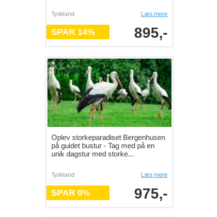
Tyskland
Læs mere
895,-
SPAR 14%
Oplev storkeparadiset Bergenhusen
på guidet bustur - Tag med på en
unik dagstur med storke...
Tyskland
Læs mere
975,-
SPAR 0%