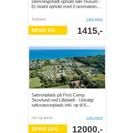
stemningsfuldt ophold nær Husum -
Et skønt ophold med 2 overnatnin...
Tyskland
Læs mere
1415,-
SPAR 0%
Sæsonplads på First Camp
Skovlund ved Lillebælt - Udvalgt
sølvsæsonplads inkl. op til 6...
Fyn og øerne
Læs mere
12000,-
SPAR 14%