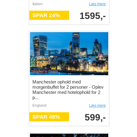
Italien
Læs mere
1595,-
SPAR 24%
Manchester ophold med
morgenbuffet for 2 personer - Oplev
Manchester med hotelophold for 2
p...
England
Læs mere
599,-
SPAR 46%