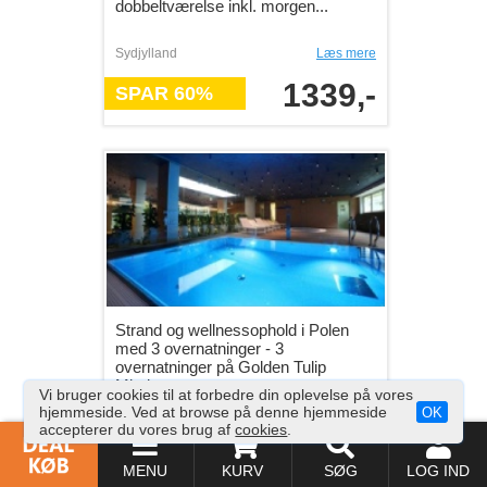
dobbeltværelse inkl. morgen...
Sydjylland
Læs mere
1339,-
SPAR 60%
Strand og wellnessophold i Polen
med 3 overnatninger - 3
overnatninger på Golden Tulip
Mied...
Vi bruger cookies til at forbedre din oplevelse på vores
hjemmeside. Ved at browse på denne hjemmeside
OK
Polen
Læs mere
accepterer du vores brug af
cookies
.
1145,-
SPAR 0%
MENU
KURV
SØG
LOG IND