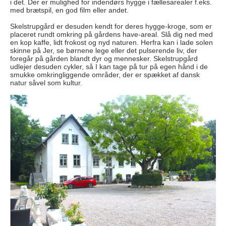
i det. Der er mulighed for indendørs hygge i fællesarealer f.eks.
med brætspil, en god film eller andet.
Skelstrupgård er desuden kendt for deres hygge-kroge, som er
placeret rundt omkring på gårdens have-areal. Slå dig ned med
en kop kaffe, lidt frokost og nyd naturen. Herfra kan i lade solen
skinne på Jer, se børnene lege eller det pulserende liv, der
foregår på gården blandt dyr og mennesker. Skelstrupgård
udlejer desuden cykler, så I kan tage på tur på egen hånd i de
smukke omkringliggende områder, der er spækket af dansk
natur såvel som kultur.