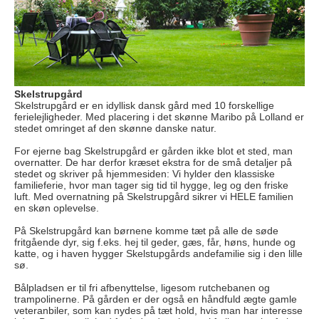
Skelstrupgård
Skelstrupgård er en idyllisk dansk gård med 10 forskellige
ferielejligheder. Med placering i det skønne Maribo på Lolland er
stedet omringet af den skønne danske natur.
For ejerne bag Skelstrupgård er gården ikke blot et sted, man
overnatter. De har derfor kræset ekstra for de små detaljer på
stedet og skriver på hjemmesiden: Vi hylder den klassiske
familieferie, hvor man tager sig tid til hygge, leg og den friske
luft. Med overnatning på Skelstrupgård sikrer vi HELE familien
en skøn oplevelse.
På Skelstrupgård kan børnene komme tæt på alle de søde
fritgående dyr, sig f.eks. hej til geder, gæs, får, høns, hunde og
katte, og i haven hygger Skelstupgårds andefamilie sig i den lille
sø.
Bålpladsen er til fri afbenyttelse, ligesom rutchebanen og
trampolinerne. På gården er der også en håndfuld ægte gamle
veteranbiler, som kan nydes på tæt hold, hvis man har interesse