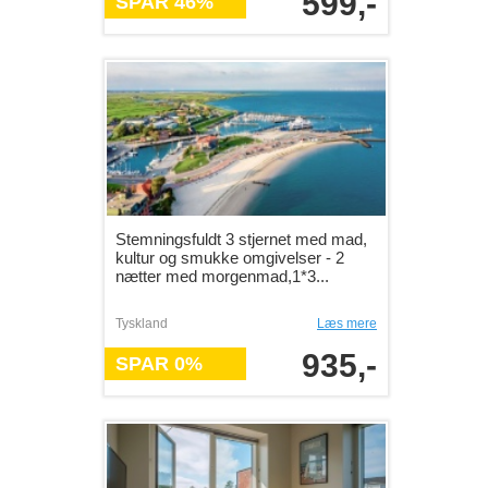
599,-
SPAR 46%
Stemningsfuldt 3 stjernet med mad,
kultur og smukke omgivelser - 2
nætter med morgenmad,1*3...
Tyskland
Læs mere
935,-
SPAR 0%