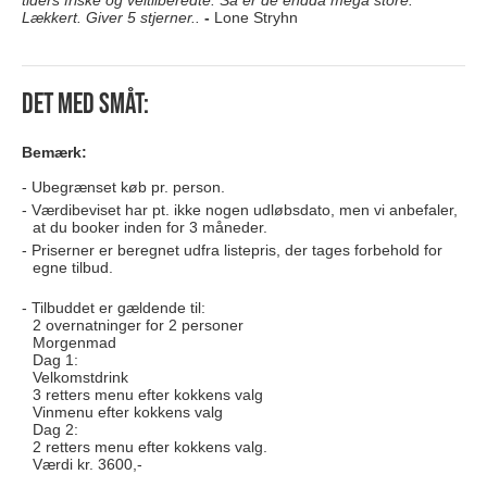
tiders friske og veltilberedte. Så er de endda mega store.
Lækkert. Giver 5 stjerner..
-
Lone Stryhn
Det med småt:
Bemærk:
Ubegrænset køb pr. person.
Værdibeviset har pt. ikke nogen udløbsdato, men vi anbefaler,
at du booker inden for 3 måneder.
Priserner er beregnet udfra listepris, der tages forbehold for
egne tilbud.
Tilbuddet er gældende til:
2 overnatninger for 2 personer
Morgenmad
Dag 1:
Velkomstdrink
3 retters menu efter kokkens valg
Vinmenu efter kokkens valg
Dag 2:
2 retters menu efter kokkens valg.
Værdi kr. 3600,-