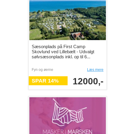
Sæsonplads på First Camp
Skovlund ved Lillebælt - Udvalgt
sølvsæsonplads inkl. op til 6...
Fyn og øerne
Læs mere
12000,-
SPAR 14%