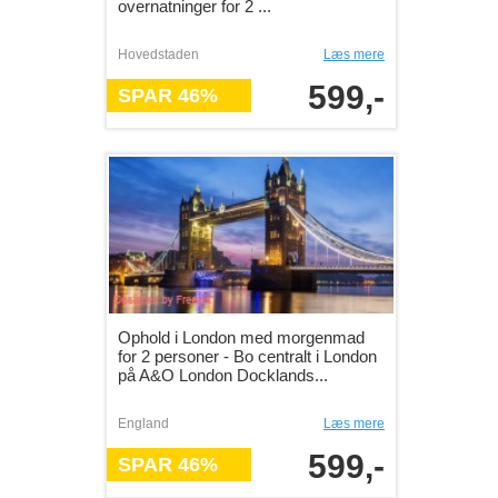
overnatninger for 2 ...
Hovedstaden
Læs mere
599,-
SPAR 46%
Ophold i London med morgenmad
for 2 personer - Bo centralt i London
på A&O London Docklands...
England
Læs mere
599,-
SPAR 46%