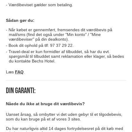
Værdibeviset gælder som betaling.
Sådan gør du:
Når købet er gennemført, fremsendes dit værdibevis på
mail/sms (find det også under "Min konto" / "Mine
værdibeviser" på din dealkonto).
Book dit ophold på tlf: 97 37 29 22.
Travel-deal er kun formidler af tilbuddet, så har du evt.
spørgsmål til tilbuddet samt reklamation eller klager, så bedes
du kontakte Bechs Hotel.
Læs
FAQ
.
Din garanti:
Nåede du ikke at bruge dit værdibevis?
Uanset årsag, så ombytter vi det uden gebyr til et tilgodebevis,
som du kan bruge på et af vores 3 sites.
Du har naturligvis altid 14 dages fortrydelsesret på dit køb med