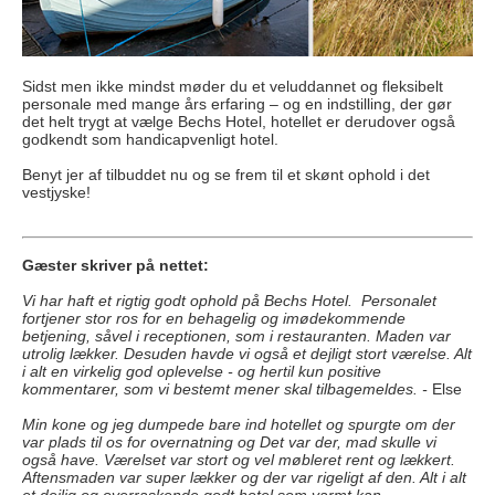
Sidst men ikke mindst møder du et veluddannet og fleksibelt
personale med mange års erfaring – og en indstilling, der gør
det helt trygt at vælge Bechs Hotel, hotellet er derudover også
godkendt som handicapvenligt hotel.
Benyt jer af tilbuddet nu og se frem til et skønt ophold i det
vestjyske!
Gæster skriver på nettet:
Vi har haft et rigtig godt ophold på Bechs Hotel. Personalet
fortjener stor ros for en behagelig og imødekommende
betjening, såvel i receptionen, som i restauranten. Maden var
utrolig lækker. Desuden havde vi også et dejligt stort værelse. Alt
i alt en virkelig god oplevelse - og hertil kun positive
kommentarer, som vi bestemt mener skal tilbagemeldes. -
Else
Min kone og jeg dumpede bare ind hotellet og spurgte om der
var plads til os for overnatning og Det var der, mad skulle vi
også have. Værelset var stort og vel møbleret rent og lækkert.
Aftensmaden var super lækker og der var rigeligt af den. Alt i alt