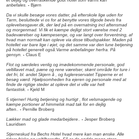
et dejlig og overraskende godt hotel som varmt kan
anbefales.
-
Bjørn
Da vi skulle besøge vores datter, på efterskole lige uden for
Tarm, besluttede vi os for at benytte vores tilgode bevis fra
oplevelsesgaver.dk, der lød på en overnatning incl aftensmad
og morgenmad. Vi fik et kæmpe dejligt stort værelse med 2
badeværelser og kæmpesenge, og var langt over forventning, af
hvad man normalt kan opleve via disse tilbudspakker. Maden på
hotellet var bare lige i øjet, og det samme var den lune betjening
på hotellet generelt også.Varme anbefalinger herfra. På
gensyn.
-
Claus E
Flot og særdeles venlig og imødekommende personale, god
veltillavet mad, pæne og rene værelser, skønt område for ture i
det fri, bl. andet Skjern å , og fuglereservatet Tipperne er et
besøg værd. Hjælpsomheden fra ejeren og personale med at
finde de rigtige steder at opleve det vi ville var helt
fantastisk.
-
Kjeld M
5 stjerner! Hurtig betjening og hurtigt , flot velsmagende og
kæmpe portioner af himmelsk mad tak for en dejlig
aften..
-
Pernille Broberg
Lækker mad og glade medarbejdere..
-
Jesper Broberg
Lauridsen
Stjerneskud fra Bechs Hotel hvad mere kan man ønske. Alle