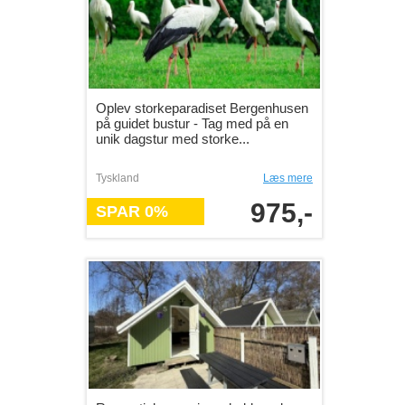
Oplev storkeparadiset Bergenhusen
på guidet bustur - Tag med på en
unik dagstur med storke...
Tyskland
Læs mere
975,-
SPAR 0%