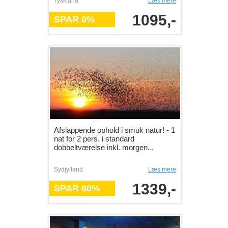
Tyskland
Læs mere
1095,-
SPAR 0%
Afslappende ophold i smuk natur! - 1
nat for 2 pers. i standard
dobbeltværelse inkl. morgen...
Sydjylland
Læs mere
1339,-
SPAR 60%