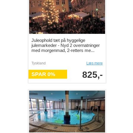
Juleophold tæt på hyggelige
julemarkeder - Nyd 2 overnatninger
med morgenmad, 2-retters me...
Tyskland
Læs mere
825,-
SPAR 0%