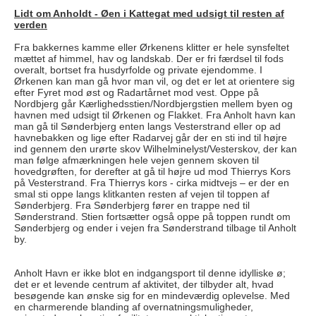
Lidt om Anholdt - Øen i Kattegat med udsigt til resten af
verden
Fra bakkernes kamme eller Ørkenens klitter er hele synsfeltet
mættet af himmel, hav og landskab. Der er fri færdsel til fods
overalt, bortset fra husdyrfolde og private ejendomme. I
Ørkenen kan man gå hvor man vil, og det er let at orientere sig
efter Fyret mod øst og Radartårnet mod vest. Oppe på
Nordbjerg går Kærlighedsstien/Nordbjergstien mellem byen og
havnen med udsigt til Ørkenen og Flakket. Fra Anholt havn kan
man gå til Sønderbjerg enten langs Vesterstrand eller op ad
havnebakken og lige efter Radarvej går der en sti ind til højre
ind gennem den urørte skov Wilhelminelyst/Vesterskov, der kan
man følge afmærkningen hele vejen gennem skoven til
hovedgrøften, for derefter at gå til højre ud mod Thierrys Kors
på Vesterstrand. Fra Thierrys kors - cirka midtvejs – er der en
smal sti oppe langs klitkanten resten af vejen til toppen af
Sønderbjerg. Fra Sønderbjerg fører en trappe ned til
Sønderstrand. Stien fortsætter også oppe på toppen rundt om
Sønderbjerg og ender i vejen fra Sønderstrand tilbage til Anholt
by.
Anholt Havn er ikke blot en indgangsport til denne idylliske ø;
det er et levende centrum af aktivitet, der tilbyder alt, hvad
besøgende kan ønske sig for en mindeværdig oplevelse. Med
en charmerende blanding af overnatningsmuligheder,