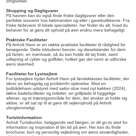
omgivelser.
Shopping og Dagligvarer
På havnen kan du også finde friske dagligvarer eller den
perfekte souvenir hos købmanden og-eller i gavebutikkerne. Fra
friske fødevarer til lokale specialiteter, her finder du alt, hvad du
behøver for at gøre dit ophold på øen endnu mere behageligt.
Praktiske Faciliteter
På Anholt Havn er en række praktiske faciliteter til rådighed for
besøgende. Dette inkluderer benzin- og dieselstander for dem
på farten, en møntvask, så du kan holde dit tøj friskt, samt
udlejning af cykler og golfbiler, hvilket gør det nemt at udforske
øens skønhed.
Faciliteter for Lystsejlere
For lystsejlere byder Anholt Havn på førsteklasses faciliteter, der
sikrer en behagelig og problemfri oplevelse. Med en
lystbådehavn udstyret med sailor-stue med nyt køkken (2024),
lækre badefaciliteter og toiletter, en grillplads til hyggelige
aftener, og et træningsområde for dem, der ønsker at holde sig
aktive, er alt sat op til at gøre dit sejlerophold på Anholt
uforglemmeligt.
Turistinformation
Anholt Turistkontor, beliggende ved færgen, er dit go-to sted for
information og inspiration til din tid på øen. Her kan du finde
brochurer, kort og personlig vejledning om øens seværdigheder,