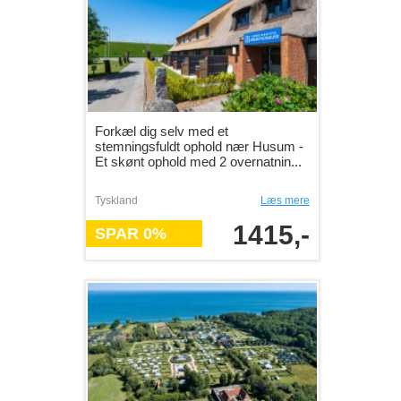
Forkæl dig selv med et
stemningsfuldt ophold nær Husum -
Et skønt ophold med 2 overnatnin...
Tyskland
Læs mere
1415,-
SPAR 0%