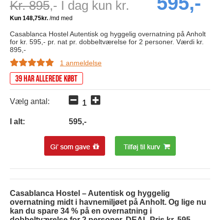
595,-
Kr. 895
,- I dag kun kr.
Casablanca Hostel Autentisk og hyggelig overnatning på Anholt
for kr. 595,- pr. nat pr. dobbeltværelse for 2 personer. Værdi kr.
895,-
1 anmeldelse
39 har allerede købt
Vælg antal:
I alt:
595
,-
Casablanca Hostel – Autentisk og hyggelig
overnatning midt i havnemiljøet på Anholt. Og lige nu
kan du spare 34 % på en overnatning i
dobbeltværelse for 2 personer. DEAL Pris kr. 595,-