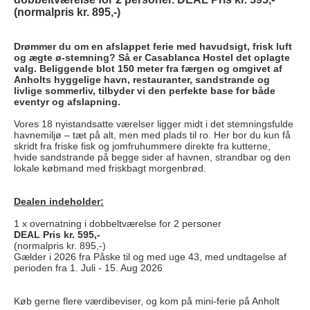
(normalpris kr. 895,-)
Drømmer du om en afslappet ferie med havudsigt, frisk luft
og ægte ø-stemning? Så er Casablanca Hostel det oplagte
valg. Beliggende blot 150 meter fra færgen og omgivet af
Anholts hyggelige havn, restauranter, sandstrande og
livlige sommerliv, tilbyder vi den perfekte base for både
eventyr og afslapning.
Vores 18 nyistandsatte værelser ligger midt i det stemningsfulde
havnemiljø – tæt på alt, men med plads til ro. Her bor du kun få
skridt fra friske fisk og jomfruhummere direkte fra kutterne,
hvide sandstrande på begge sider af havnen, strandbar og den
lokale købmand med friskbagt morgenbrød.
Dealen indeholder:
1 x overnatning i dobbeltværelse for 2 personer
DEAL Pris kr. 595,-
(normalpris kr. 895,-)
Gælder
i 2026 fra Påske til og med uge 43, med undtagelse af
perioden fra 1. Juli - 15. Aug 2026
Køb gerne flere værdibeviser, og kom på mini-ferie på Anholt