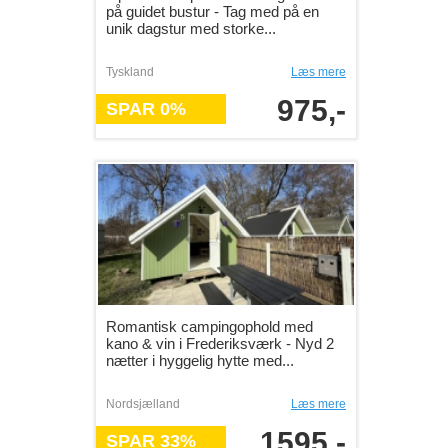
på guidet bustur - Tag med på en
unik dagstur med storke...
Tyskland
Læs mere
975,-
SPAR 0%
Romantisk campingophold med
kano & vin i Frederiksværk - Nyd 2
nætter i hyggelig hytte med...
Nordsjælland
Læs mere
1595,-
SPAR 33%