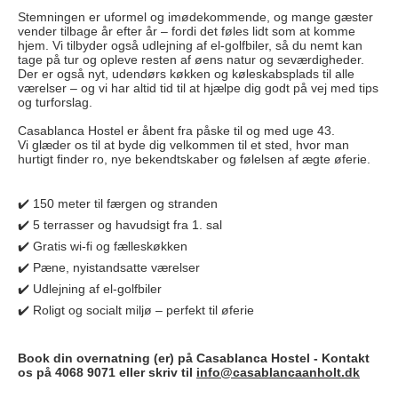
Stemningen er uformel og imødekommende, og mange gæster
vender tilbage år efter år – fordi det føles lidt som at komme
hjem. Vi tilbyder også udlejning af el-golfbiler, så du nemt kan
tage på tur og opleve resten af øens natur og seværdigheder.
Der er også nyt, udendørs køkken og køleskabsplads til alle
værelser – og vi har altid tid til at hjælpe dig godt på vej med tips
og turforslag.
Casablanca Hostel er åbent fra påske til og med uge 43.
Vi glæder os til at byde dig velkommen til et sted, hvor man
hurtigt finder ro, nye bekendtskaber og følelsen af ægte øferie.
✔️ 150 meter til færgen og stranden
✔️ 5 terrasser og havudsigt fra 1. sal
✔️ Gratis wi-fi og fælleskøkken
✔️ Pæne, nyistandsatte værelser
✔️ Udlejning af el-golfbiler
✔️ Roligt og socialt miljø – perfekt til øferie
Book din overnatning (er) på
Casablanca Hostel -
Kontakt
os på 4068 9071 eller skriv til
info@casablancaanholt.dk