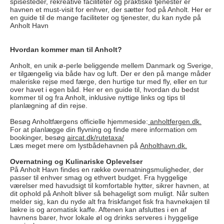
spisesteder, rekreative faciliteter og praktiske tjenester er
havnen et must-visit for enhver, der sætter fod på Anholt. Her er
en guide til de mange faciliteter og tjenester, du kan nyde på
Anholt Havn
Hvordan kommer man til Anholt?
Anholt, en unik ø-perle beliggende mellem Danmark og Sverige,
er tilgængelig via både hav og luft. Der er den på mange måder
maleriske rejse med færge, den hurtige tur med fly, eller en tur
over havet i egen båd. Her er en guide til, hvordan du bedst
kommer til og fra Anholt, inklusive nyttige links og tips til
planlægning af din rejse.
Besøg Anholtfærgens officielle hjemmeside:
anholtfergen.dk.
For at planlægge din flyvning og finde mere information om
bookinger, besøg
aircat.dk/rutetaxa/
Læs meget mere om lystbådehavnen på
Anholthavn.dk.
Overnatning og Kulinariske Oplevelser
På Anholt Havn findes en række overnatningsmuligheder, der
passer til enhver smag og ethvert budget. Fra hyggelige
værelser med havudsigt til komfortable hytter, sikrer havnen, at
dit ophold på Anholt bliver så behageligt som muligt. Når sulten
melder sig, kan du nyde alt fra friskfanget fisk fra havnekajen til
lækre is og aromatisk kaffe. Aftenen kan afsluttes i en af
havnens barer, hvor lokale øl og drinks serveres i hyggelige