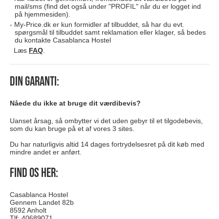
mail/sms (find det også under "PROFIL" når du er logget ind
på hjemmesiden).
My-Price.dk er kun formidler af tilbuddet, så har du evt.
spørgsmål til tilbuddet samt reklamation eller klager, så bedes
du kontakte Casablanca Hostel
Læs
FAQ
.
Din garanti:
Nåede du ikke at bruge dit værdibevis?
Uanset årsag, så ombytter vi det uden gebyr til et tilgodebevis,
som du kan bruge på et af vores 3 sites.
Du har naturligvis altid 14 dages fortrydelsesret på dit køb med
mindre andet er anført.
Find os her:
Casablanca Hostel
Gennem Landet 82b
8592 Anholt
Tlf: 40689071