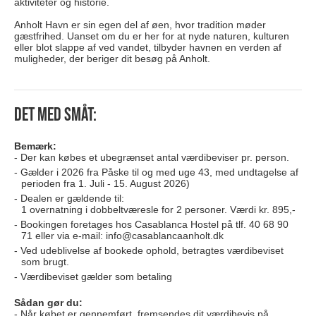
aktiviteter og historie.
Anholt Havn er sin egen del af øen, hvor tradition møder
gæstfrihed. Uanset om du er her for at nyde naturen, kulturen
eller blot slappe af ved vandet, tilbyder havnen en verden af
muligheder, der beriger dit besøg på Anholt.
Det med småt:
Bemærk:
Der kan købes et ubegrænset antal værdibeviser pr. person.
Gælder i 2026 fra Påske til og med uge 43, med undtagelse af
perioden fra 1. Juli - 15. August 2026)
Dealen er gældende til:
1 overnatning i dobbeltværesle for 2 personer. Værdi kr. 895,-
Bookingen foretages hos Casablanca Hostel på tlf. 40 68 90
71 eller via e-mail:
info@casablancaanholt.dk
Ved udeblivelse af bookede ophold, betragtes værdibeviset
som brugt.
Værdibeviset gælder som betaling
Sådan gør du:
Når købet er gennemført, fremsendes dit værdibevis på