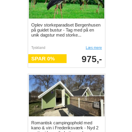
Oplev storkeparadiset Bergenhusen
på guidet bustur - Tag med på en
unik dagstur med storke...
Tyskland
Læs mere
975,-
SPAR 0%
Romantisk campingophold med
kano & vin i Frederiksværk - Nyd 2