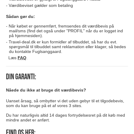
Værdibeviset gælder som betaling
Sådan gør du:
Når købet er gennemført, fremsendes dit værdibevis på
mail/sms (find det også under "PROFIL" når du er logget ind
på hjemmesiden).
Travel-deal.dk er kun formidler af tilbuddet, så har du evt.
spørgsmål til tilbuddet samt reklamation eller klager, så bedes
du kontakte Fuglsanggaard.
Læs
FAQ
.
Din garanti:
Nåede du ikke at bruge dit værdibevis?
Uanset årsag, så ombytter vi det uden gebyr til et tilgodebevis,
som du kan bruge på et af vores 3 sites.
Du har naturligvis altid 14 dages fortrydelsesret på dit køb med
mindre andet er anført.
Find os her: