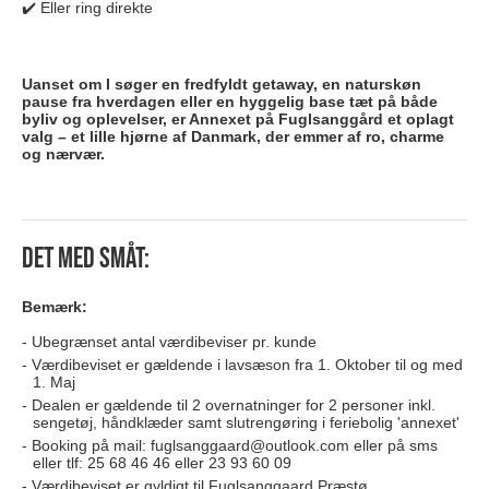
✔️ Eller ring direkte
Uanset om I søger en fredfyldt getaway, en naturskøn
pause fra hverdagen eller en hyggelig base tæt på både
byliv og oplevelser, er Annexet på Fuglsanggård et oplagt
valg – et lille hjørne af Danmark, der emmer af ro, charme
og nærvær.
Det med småt:
Bemærk:
Ubegrænset antal værdibeviser pr. kunde
Værdibeviset er gældende i lavsæson fra 1. Oktober til og med
1. Maj
Dealen er gældende til 2 overnatninger for 2 personer inkl.
sengetøj, håndklæder samt slutrengøring i feriebolig 'annexet'
Booking på mail:
fuglsanggaard@outlook.com
eller på sms
eller tlf: 25 68 46 46 eller 23 93 60 09
Værdibeviset er gyldigt til Fuglsanggaard Præstø