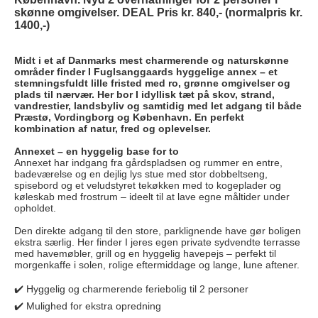
skønne omgivelser. DEAL Pris kr. 840,- (normalpris kr.
1400,-)
Midt i et af Danmarks mest charmerende og naturskønne
områder finder I Fuglsanggaards hyggelige annex – et
stemningsfuldt lille fristed med ro, grønne omgivelser og
plads til nærvær. Her bor I idyllisk tæt på skov, strand,
vandrestier, landsbyliv og samtidig med let adgang til både
Præstø, Vordingborg og København. En perfekt
kombination af natur, fred og oplevelser.
Annexet – en hyggelig base for to
Annexet har indgang fra gårdspladsen og rummer en entre,
badeværelse og en dejlig lys stue med stor dobbeltseng,
spisebord og et veludstyret tekøkken med to kogeplader og
køleskab med frostrum – ideelt til at lave egne måltider under
opholdet.
Den direkte adgang til den store, parklignende have gør boligen
ekstra særlig. Her finder I jeres egen private sydvendte terrasse
med havemøbler, grill og en hyggelig havepejs – perfekt til
morgenkaffe i solen, rolige eftermiddage og lange, lune aftener.
✔️ Hyggelig og charmerende feriebolig til 2 personer
✔️ Mulighed for ekstra opredning