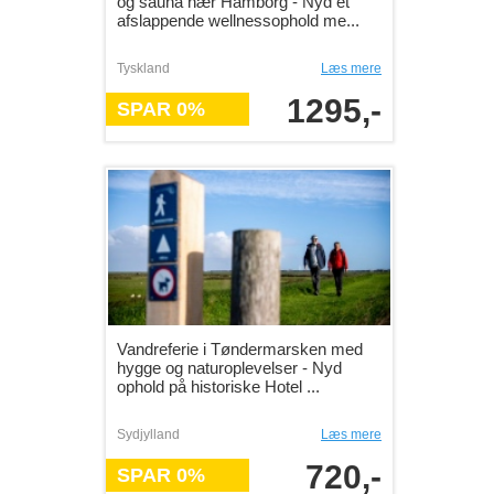
og sauna nær Hamborg - Nyd et
afslappende wellnessophold me...
Tyskland
Læs mere
1295,-
SPAR 0%
Vandreferie i Tøndermarsken med
hygge og naturoplevelser - Nyd
ophold på historiske Hotel ...
Sydjylland
Læs mere
720,-
SPAR 0%