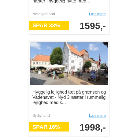
nætter i hyggelig hytte med...
Nordsjælland
Læs mere
1595,-
SPAR 33%
Hyggelig lejlighed tæt på grænsen og
Vadehavet - Nyd 3 nætter i rummelig
lejlighed med k...
Sydjylland
Læs mere
1998,-
SPAR 16%