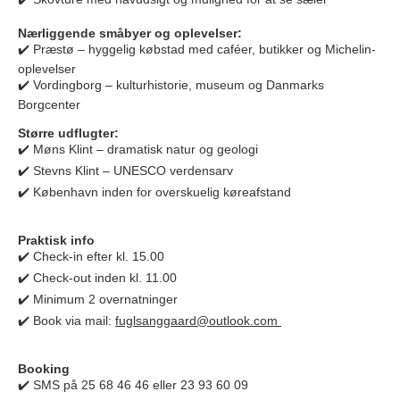
Nærliggende småbyer og oplevelser:
✔️ Præstø – hyggelig købstad med caféer, butikker og Michelin-
oplevelser
✔️ Vordingborg – kulturhistorie, museum og Danmarks
Borgcenter
Større udflugter:
✔️ Møns Klint – dramatisk natur og geologi
✔️ Stevns Klint – UNESCO verdensarv
✔️ København inden for overskuelig køreafstand
Praktisk info
✔️ Check-in efter kl. 15.00
✔️ Check-out inden kl. 11.00
✔️ Minimum 2 overnatninger
✔️ Book via mail:
fuglsanggaard@outlook.com
Booking
✔️ SMS på 25 68 46 46 eller
23 93 60 09