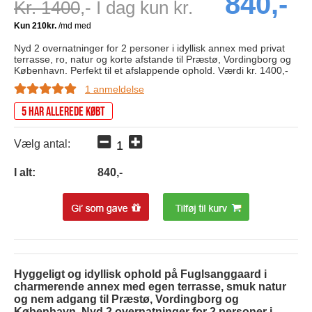
840,-
Kr. 1400
,- I dag kun kr.
Nyd 2 overnatninger for 2 personer i idyllisk annex med privat
terrasse, ro, natur og korte afstande til Præstø, Vordingborg og
København. Perfekt til et afslappende ophold. Værdi kr. 1400,-
1 anmeldelse
5 har allerede købt
Vælg antal:
I alt:
840
,-
Hyggeligt og idyllisk ophold på Fuglsanggaard i
charmerende annex med egen terrasse, smuk natur
og nem adgang til Præstø, Vordingborg og
København. Nyd 2 overnatninger for 2 personer i