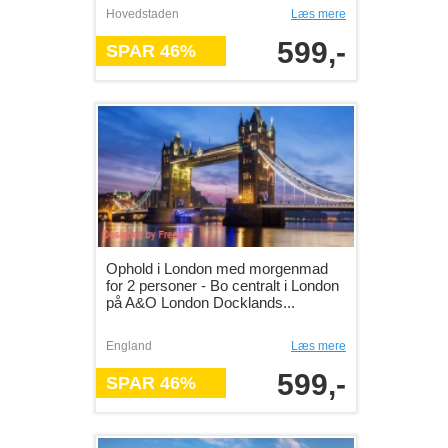
Hovedstaden
Læs mere
599,-
SPAR 46%
Ophold i London med morgenmad
for 2 personer - Bo centralt i London
på A&O London Docklands...
England
Læs mere
599,-
SPAR 46%