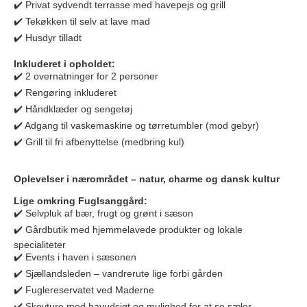
✔️ Privat sydvendt terrasse med havepejs og grill
✔️ Tekøkken til selv at lave mad
✔️ Husdyr tilladt
Inkluderet i opholdet:
✔️ 2 overnatninger for 2 personer
✔️ Rengøring inkluderet
✔️ Håndklæder og sengetøj
✔️ Adgang til vaskemaskine og tørretumbler (mod gebyr)
✔️ Grill til fri afbenyttelse (medbring kul)
Oplevelser i nærområdet – natur, charme og dansk kultur
Lige omkring Fuglsanggård:
✔️ Selvpluk af bær, frugt og grønt i sæson
✔️ Gårdbutik med hjemmelavede produkter og lokale
specialiteter
✔️ Events i haven i sæsonen
✔️ Sjællandsleden – vandrerute lige forbi gården
✔️ Fuglereservatet ved Maderne
✔️ Skovture med havudsigt og mulighed for at se sæler