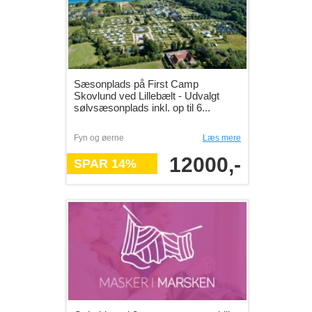
Sæsonplads på First Camp
Skovlund ved Lillebælt - Udvalgt
sølvsæsonplads inkl. op til 6...
Fyn og øerne
Læs mere
12000,-
SPAR 14%